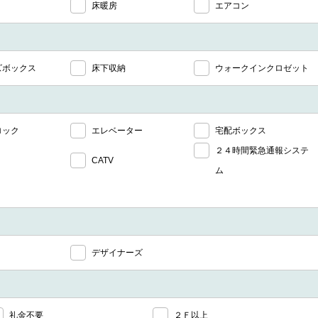
床暖房
エアコン
ズボックス
床下収納
ウォークインクロゼット
ロック
エレベーター
宅配ボックス
２４時間緊急通報システ
CATV
ム
デザイナーズ
礼金不要
２Ｆ以上