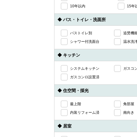
10年以内
15年
◆ バス・トイレ・洗面所
バストイレ別
追焚機
シャワー付洗面台
温水洗
◆ キッチン
システムキッチン
ガスコ
ガスコンロ設置済
◆ 住空間・採光
最上階
角部屋
内装リフォーム済
南向き
◆ 居室