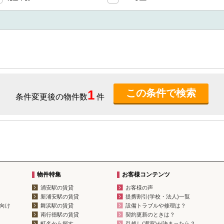
1
条件変更後の物件数
件
物件特集
お客様コンテンツ
浦安駅の賃貸
お客様の声
新浦安駅の賃貸
提携割引(学校・法人)一覧
向け
舞浜駅の賃貸
設備トラブルや修理は？
南行徳駅の賃貸
契約更新のときは？
町名から探す
引越し(退室)が決まったら？