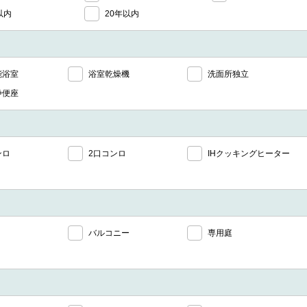
以内
20年以内
能浴室
浴室乾燥機
洗面所独立
浄便座
ンロ
2口コンロ
IHクッキングヒーター
バルコニー
専用庭