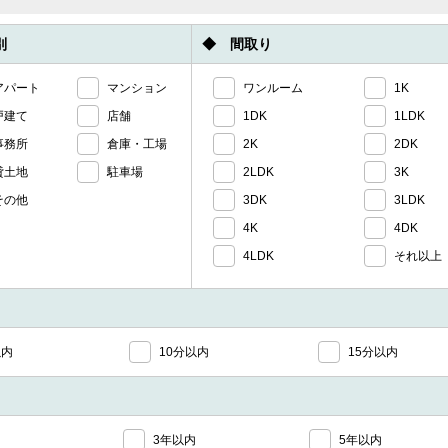
別
◆ 間取り
アパート
マンション
ワンルーム
1K
戸建て
店舗
1DK
1LDK
事務所
倉庫・工場
2K
2DK
貸土地
駐車場
2LDK
3K
その他
3DK
3LDK
4K
4DK
4LDK
それ以上
以内
10分以内
15分以内
3年以内
5年以内