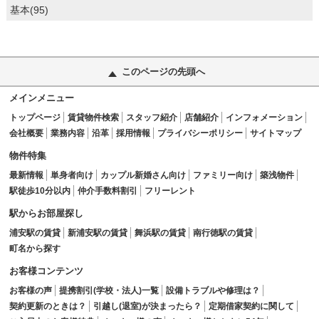
基本(95)
このページの先頭へ
メインメニュー
トップページ
賃貸物件検索
スタッフ紹介
店舗紹介
インフォメーション
会社概要
業務内容
沿革
採用情報
プライバシーポリシー
サイトマップ
物件特集
最新情報
単身者向け
カップル新婚さん向け
ファミリー向け
築浅物件
駅徒歩10分以内
仲介手数料割引
フリーレント
駅からお部屋探し
浦安駅の賃貸
新浦安駅の賃貸
舞浜駅の賃貸
南行徳駅の賃貸
町名から探す
お客様コンテンツ
お客様の声
提携割引(学校・法人)一覧
設備トラブルや修理は？
契約更新のときは？
引越し(退室)が決まったら？
定期借家契約に関して