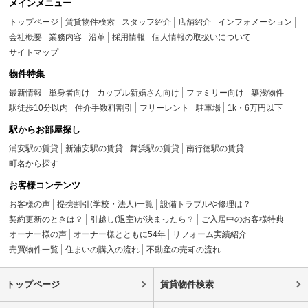
メインメニュー
トップページ
賃貸物件検索
スタッフ紹介
店舗紹介
インフォメーション
会社概要
業務内容
沿革
採用情報
個人情報の取扱いについて
サイトマップ
物件特集
最新情報
単身者向け
カップル新婚さん向け
ファミリー向け
築浅物件
駅徒歩10分以内
仲介手数料割引
フリーレント
駐車場
1k・6万円以下
駅からお部屋探し
浦安駅の賃貸
新浦安駅の賃貸
舞浜駅の賃貸
南行徳駅の賃貸
町名から探す
お客様コンテンツ
お客様の声
提携割引(学校・法人)一覧
設備トラブルや修理は？
契約更新のときは？
引越し(退室)が決まったら？
ご入居中のお客様特典
オーナー様の声
オーナー様とともに54年
リフォーム実績紹介
売買物件一覧
住まいの購入の流れ
不動産の売却の流れ
トップページ
賃貸物件検索