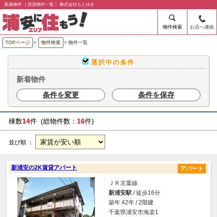
新着物件 ｜賃貸物件一覧｜ 株式会社もとゆき
物件検索
お店へ連絡
TOPページ
>
物件検索
>
物件一覧
選択中の条件
新着物件
条件を変更
条件を保存
棟数
14
件 (総物件数：
16
件)
並び順 ：
新浦安の2K賃貸アパート
アパート
ＪＲ京葉線
新浦安駅
/ 徒歩16分
築年 42年 / 2階建
千葉県浦安市海楽1