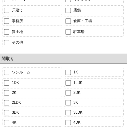
戸建て
店舗
事務所
倉庫・工場
貸土地
駐車場
その他
間取り
ワンルーム
1K
1DK
1LDK
2K
2DK
2LDK
3K
3DK
3LDK
4K
4DK