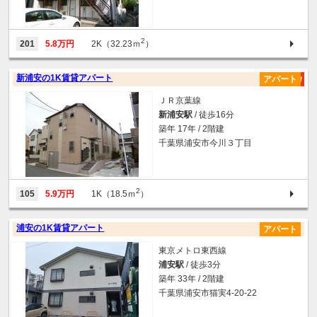
2
201
5.8万円
2K（32.23ｍ
）
新浦安の1K賃貸アパート
アパート
ＪＲ京葉線
新浦安駅
/ 徒歩16分
築年 17年 / 2階建
千葉県浦安市今川３丁目
2
105
5.9万円
1K（18.5ｍ
）
浦安の1K賃貸アパート
アパート
東京メトロ東西線
浦安駅
/ 徒歩3分
築年 33年 / 2階建
千葉県浦安市猫実4-20-22