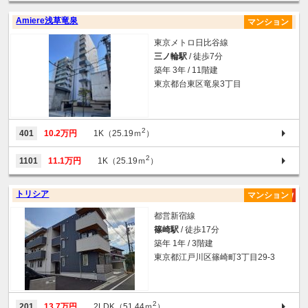
Amiere浅草竜泉
マンション
東京メトロ日比谷線
三ノ輪駅
/ 徒歩7分
築年 3年 / 11階建
東京都台東区竜泉3丁目
2
401
10.2万円
1K（25.19ｍ
）
2
1101
11.1万円
1K（25.19ｍ
）
トリシア
マンション
都営新宿線
篠崎駅
/ 徒歩17分
築年 1年 / 3階建
東京都江戸川区篠崎町3丁目29-3
2
201
13.7万円
2LDK（51.44ｍ
）