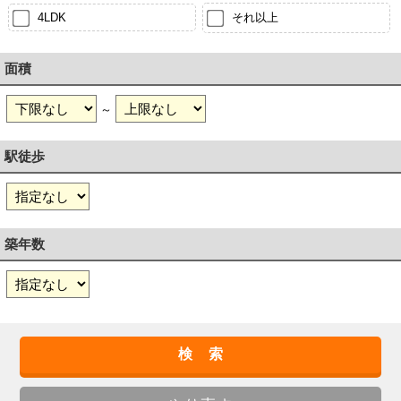
4LDK
それ以上
面積
～
駅徒歩
築年数