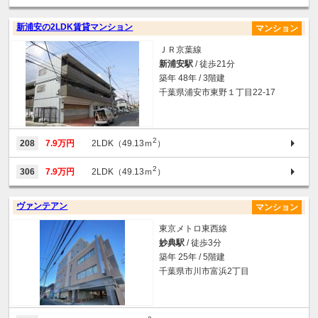
新浦安の2LDK賃貸マンション
マンション
ＪＲ京葉線
新浦安駅
/ 徒歩21分
築年 48年 / 3階建
千葉県浦安市東野１丁目22-17
2
208
7.9万円
2LDK（49.13ｍ
）
2
306
7.9万円
2LDK（49.13ｍ
）
ヴァンテアン
マンション
東京メトロ東西線
妙典駅
/ 徒歩3分
築年 25年 / 5階建
千葉県市川市富浜2丁目