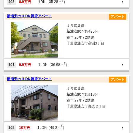
2
403
8.9万円
1DK（35.28ｍ
）
新浦安の1LDK賃貸アパート
アパート
ＪＲ京葉線
新浦安駅
/ 徒歩25分
築年 20年 / 2階建
千葉県浦安市高洲3丁目
2
101
9.9万円
1LDK（36.68ｍ
）
新浦安の1LDK賃貸アパート
アパート
ＪＲ京葉線
新浦安駅
/ 徒歩18分
築年 27年 / 2階建
千葉県浦安市海楽２丁目
2
102
10万円
1LDK（49.2ｍ
）