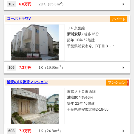
2
102
6.8万円
2DK（35.3ｍ
）
コーポトキワV
アパート
ＪＲ京葉線
新浦安駅
/ 徒歩16分
築年 10年 / 2階建
千葉県浦安市今川3丁目３－１
2
106
7.3万円
1K（19.95ｍ
）
浦安の1K賃貸マンション
マンション
東京メトロ東西線
浦安駅
/ 徒歩6分
築年 22年 / 6階建
千葉県浦安市北栄2-18-55
2
608
7.3万円
1K（24.8ｍ
）