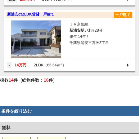
新浦安の2LDK賃貸一戸建て
一戸建て
ＪＲ京葉線
新浦安駅
/ 徒歩28分
築年 14年 /
千葉県浦安市高洲3丁目
2
-
14万円
2LDK（66.64ｍ
）
棟数
14
件 (総物件数：
16
件)
条件を絞り込む
賃料