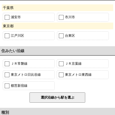
千葉県
浦安市
市川市
東京都
江戸川区
台東区
住みたい沿線
ＪＲ常磐線
ＪＲ京葉線
東京メトロ日比谷線
東京メトロ東西線
都営新宿線
種別