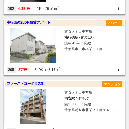
2
102
6.3万円
1K（26.51ｍ
）
南行徳の2LDK賃貸アパート
アパート
東京メトロ東西線
南行徳駅
/ 徒歩10分
築年 45年 / 2階建
千葉県市川市福栄１丁目
2
205
8万円
2LDK（48.17ｍ
）
ファーストコーポラス8
マンション
東京メトロ東西線
浦安駅
/ 徒歩6分
築年 23年 / 5階建
千葉県浦安市北栄２丁目１４－９