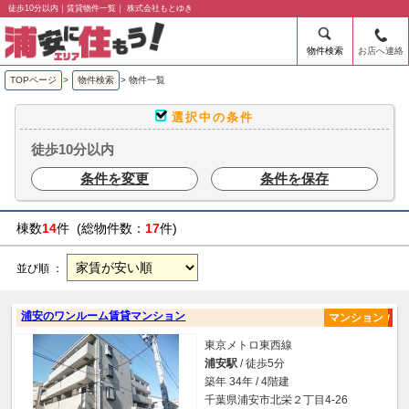
徒歩10分以内｜賃貸物件一覧｜ 株式会社もとゆき
物件検索
お店へ連絡
TOPページ
>
物件検索
>
物件一覧
選択中の条件
徒歩10分以内
条件を変更
条件を保存
棟数
14
件 (総物件数：
17
件)
並び順 ：
浦安のワンルーム賃貸マンション
マンション
東京メトロ東西線
浦安駅
/ 徒歩5分
築年 34年 / 4階建
千葉県浦安市北栄２丁目4-26