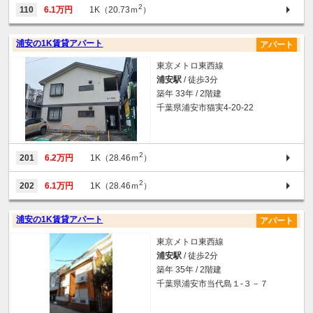
2
110
6.1万円
1K（20.73ｍ
）
浦安の1K賃貸アパート
アパート
東京メトロ東西線
浦安駅
/ 徒歩3分
築年 33年 / 2階建
千葉県浦安市猫実4-20-22
2
201
6.2万円
1K（28.46ｍ
）
2
202
6.1万円
1K（28.46ｍ
）
浦安の1K賃貸アパート
アパート
東京メトロ東西線
浦安駅
/ 徒歩2分
築年 35年 / 2階建
千葉県浦安市当代島１-３－７