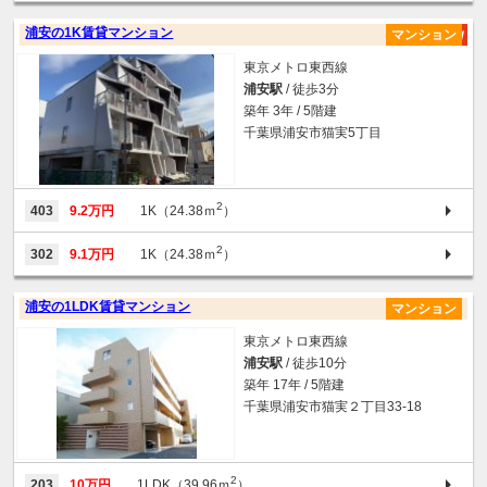
浦安の1K賃貸マンション
マンション
東京メトロ東西線
浦安駅
/ 徒歩3分
築年 3年 / 5階建
千葉県浦安市猫実5丁目
2
403
9.2万円
1K（24.38ｍ
）
2
302
9.1万円
1K（24.38ｍ
）
浦安の1LDK賃貸マンション
マンション
東京メトロ東西線
浦安駅
/ 徒歩10分
築年 17年 / 5階建
千葉県浦安市猫実２丁目33-18
2
203
10万円
1LDK（39.96ｍ
）