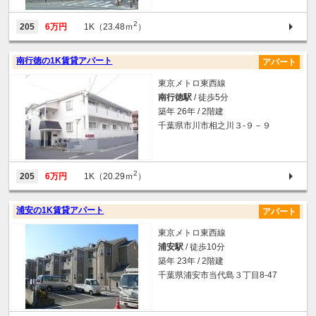
2
205
6万円
1K（23.48ｍ
）
南行徳の1K賃貸アパート
アパート
東京メトロ東西線
南行徳駅
/ 徒歩5分
築年 26年 / 2階建
千葉県市川市相之川３-９－９
2
205
6万円
1K（20.29ｍ
）
浦安の1K賃貸アパート
アパート
東京メトロ東西線
浦安駅
/ 徒歩10分
築年 23年 / 2階建
千葉県浦安市当代島３丁目8-47