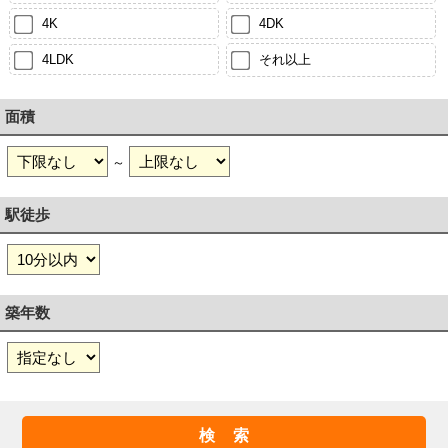
4K
4DK
4LDK
それ以上
面積
～
駅徒歩
築年数