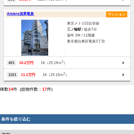
Amiere浅草竜泉
マンション
東京メトロ日比谷線
三ノ輪駅
/ 徒歩7分
築年 3年 / 11階建
東京都台東区竜泉3丁目
2
401
10.2万円
1K（25.19ｍ
）
2
1101
11.1万円
1K（25.19ｍ
）
棟数
14
件 (総物件数：
17
件)
条件を絞り込む