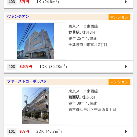
2
403
8万円
1K（24.6ｍ
）
ヴァンテアン
マンション
東京メトロ東西線
妙典駅
/ 徒歩3分
築年 25年 / 5階建
千葉県市川市富浜2丁目
2
403
8.9万円
1DK（35.28ｍ
）
ファーストコーポラス6
マンション
東京メトロ東西線
葛西駅
/ 徒歩6分
築年 38年 / 3階建
東京都江戸川区中葛西５丁目
2
101
9万円
2DK（46.7ｍ
）