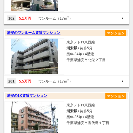
2
102
5.1万円
ワンルーム（17ｍ
）
浦安のワンルーム賃貸マンション
マンション
東京メトロ東西線
浦安駅
/ 徒歩5分
築年 34年 / 4階建
千葉県浦安市北栄２丁目
2
201
5.5万円
ワンルーム（17ｍ
）
浦安の1K賃貸マンション
マンション
東京メトロ東西線
浦安駅
/ 徒歩5分
築年 35年 / 4階建
千葉県浦安市当代島１丁目