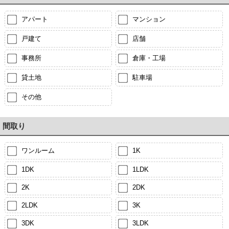
アパート
マンション
戸建て
店舗
事務所
倉庫・工場
貸土地
駐車場
その他
間取り
ワンルーム
1K
1DK
1LDK
2K
2DK
2LDK
3K
3DK
3LDK