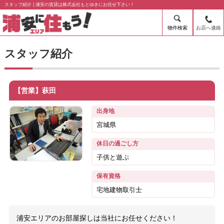
スタッフ紹介 | 浦安の賃貸は株式会社もとゆきにお任せ下さい！
物件検索
お店へ連絡
スタッフ紹介
【営業】萩田
出身地
宮城県
休日の過ごし方
子供と遊ぶ
保有資格
宅地建物取引士
浦安エリアのお部屋探しは当社にお任せください！