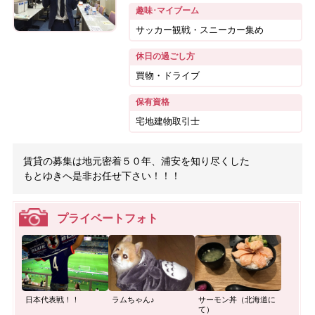
趣味･マイブーム
サッカー観戦・スニーカー集め
休日の過ごし方
買物・ドライブ
保有資格
宅地建物取引士
賃貸の募集は地元密着５０年、浦安を知り尽くした
もとゆきへ是非お任せ下さい！！！
プライベートフォト
日本代表戦！！
ラムちゃん♪
サーモン丼（北海道に
て）