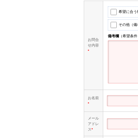
希望に合う
その他（備
備考欄
（希望条件
お問合
せ内容
*
お名前
*
メール
アドレ
ス
*