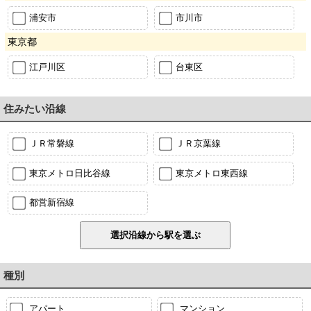
浦安市
市川市
東京都
江戸川区
台東区
住みたい沿線
ＪＲ常磐線
ＪＲ京葉線
東京メトロ日比谷線
東京メトロ東西線
都営新宿線
種別
アパート
マンション