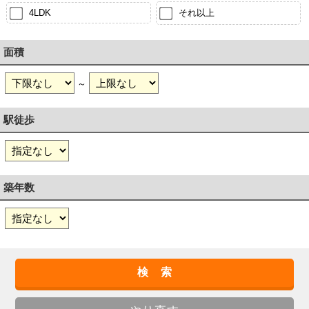
4LDK
それ以上
面積
～
駅徒歩
築年数