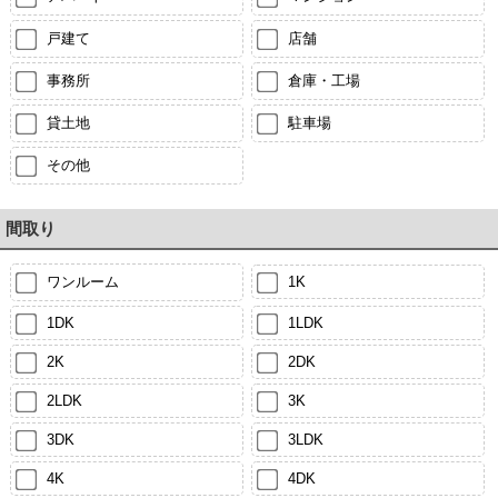
戸建て
店舗
事務所
倉庫・工場
貸土地
駐車場
その他
間取り
ワンルーム
1K
1DK
1LDK
2K
2DK
2LDK
3K
3DK
3LDK
4K
4DK