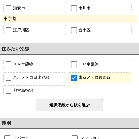
浦安市
市川市
東京都
江戸川区
台東区
住みたい沿線
ＪＲ常磐線
ＪＲ京葉線
東京メトロ日比谷線
東京メトロ東西線
都営新宿線
種別
アパート
マンション