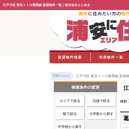
江戸川区 東京メトロ東西線 賃貸物件一覧｜株式会社もとゆき
賃貸物件検索
売買物件一覧
TOPページ
江戸川区 東京メトロ東西線 賃貸
検索条件の変更
江
エリアで絞る
沿線で絞る
棟数
駅で絞る
小学校から探す
葛
中学校から探す