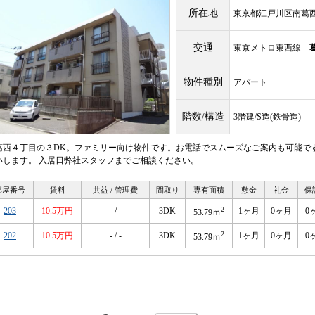
所在地
東京都江戸川区南葛
交通
東京メトロ東西線
物件種別
アパート
階数/構造
3階建/S造(鉄骨造)
葛西４丁目の３DK。ファミリー向け物件です。お電話でスムーズなご案内も可能で
いします。 入居日弊社スタッフまでご相談ください。
部屋番号
賃料
共益 / 管理費
間取り
専有面積
敷金
礼金
保
2
203
10.5万円
- / -
3DK
1ヶ月
0ヶ月
0
53.79ｍ
2
202
10.5万円
- / -
3DK
1ヶ月
0ヶ月
0
53.79ｍ