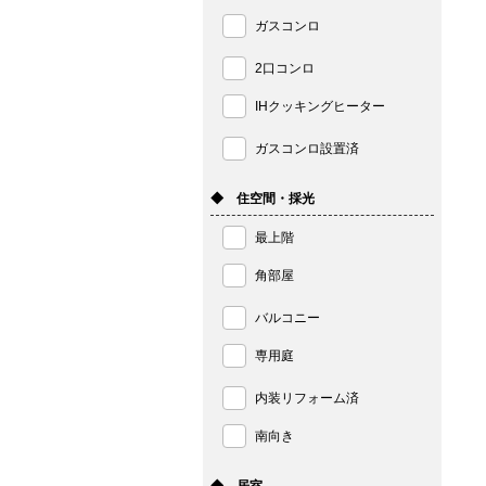
ガスコンロ
2口コンロ
IHクッキングヒーター
ガスコンロ設置済
◆ 住空間・採光
最上階
角部屋
バルコニー
専用庭
内装リフォーム済
南向き