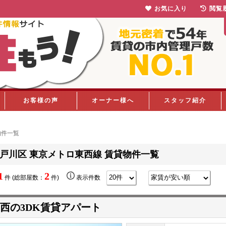
お気に入り
閲覧
お客様の声
オーナー様へ
スタッフ紹介
物件一覧
戸川区 東京メトロ東西線 賃貸物件一覧
1
2
件 (総部屋数：
件)
表示件数
西の3DK賃貸アパート