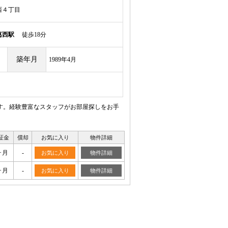
西４丁目
葛西駅
徒歩18分
築年月
1989年4月
す。経験豊富なスタッフがお部屋探しをお手
証金
償却
お気に入り
物件詳細
ヶ月
-
お気に入り
物件詳細
ヶ月
-
お気に入り
物件詳細