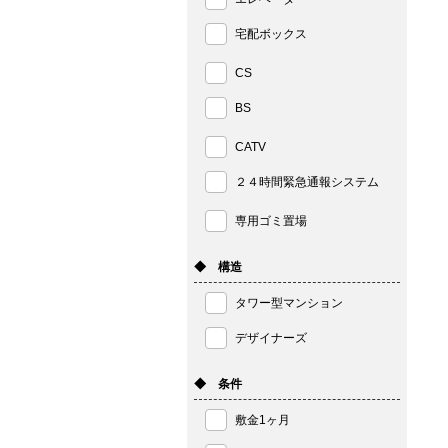
宅配ボックス
CS
BS
CATV
２４時間緊急通報システム
専用ゴミ置場
◆ 構造
タワー型マンション
デザイナーズ
◆ 条件
敷金1ヶ月