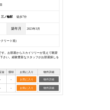
目
線
三ノ輪駅
徒歩7分
築年月
2023年3月
ンクリート造)
です。お部屋からスカイツリーが見えて眺望
下さい。経験豊富なスタッフがお部屋探しを
証金
償却
お気に入り
物件詳細
-
-
お気に入り
物件詳細
-
-
お気に入り
物件詳細