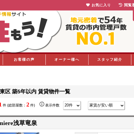
お気に入り
閲覧
お客様の声
オーナー様へ
スタッフ紹介
東区 築5年以内 賃貸物件一覧
1
2
件 (総部屋数：
件)
表示件数
miere浅草竜泉