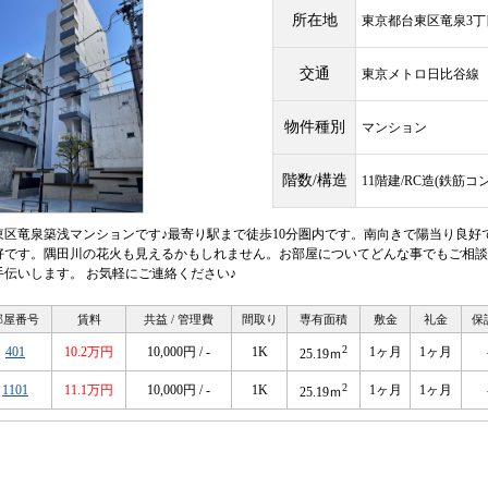
所在地
東京都台東区竜泉3丁
交通
東京メトロ日比谷
物件種別
マンション
階数/構造
11階建/RC造(鉄筋コ
東区竜泉築浅マンションです♪最寄り駅まで徒歩10分圏内です。南向きで陽当り良好
好です。隅田川の花火も見えるかもしれません。お部屋についてどんな事でもご相談
手伝いします。 お気軽にご連絡ください♪
部屋番号
賃料
共益 / 管理費
間取り
専有面積
敷金
礼金
保
2
401
10.2万円
10,000円 / -
1K
1ヶ月
1ヶ月
25.19ｍ
2
1101
11.1万円
10,000円 / -
1K
1ヶ月
1ヶ月
25.19ｍ