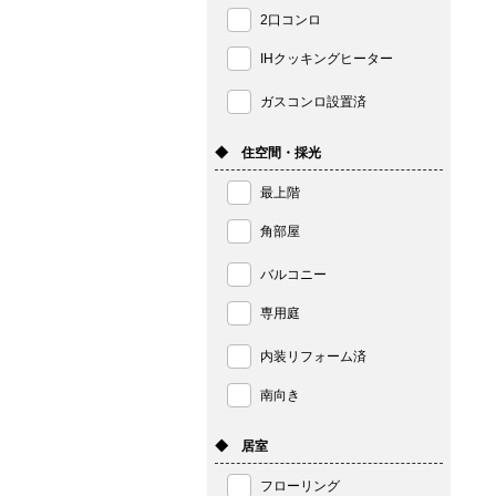
2口コンロ
IHクッキングヒーター
ガスコンロ設置済
◆ 住空間・採光
最上階
角部屋
バルコニー
専用庭
内装リフォーム済
南向き
◆ 居室
フローリング