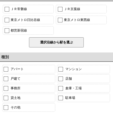
ＪＲ常磐線
ＪＲ京葉線
東京メトロ日比谷線
東京メトロ東西線
都営新宿線
種別
アパート
マンション
戸建て
店舗
事務所
倉庫・工場
貸土地
駐車場
その他