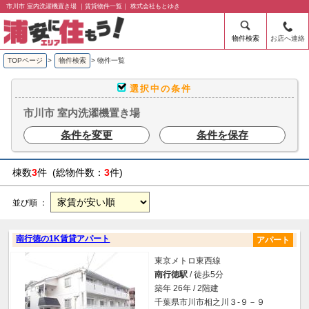
市川市 室内洗濯機置き場 ｜賃貸物件一覧｜ 株式会社もとゆき
物件検索
お店へ連絡
TOPページ
>
物件検索
>
物件一覧
選択中の条件
市川市 室内洗濯機置き場
条件を変更
条件を保存
棟数
3
件 (総物件数：
3
件)
並び順 ：
南行徳の1K賃貸アパート
アパート
東京メトロ東西線
南行徳駅
/ 徒歩5分
築年 26年 / 2階建
千葉県市川市相之川３-９－９