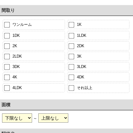
間取り
ワンルーム
1K
1DK
1LDK
2K
2DK
2LDK
3K
3DK
3LDK
4K
4DK
4LDK
それ以上
面積
～