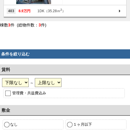
2
403
8.9万円
1DK（35.28ｍ
）
棟数
3
件 (総物件数：
3
件)
条件を絞り込む
賃料
～
管理費・共益費込み
敷金
なし
１ヶ月以下