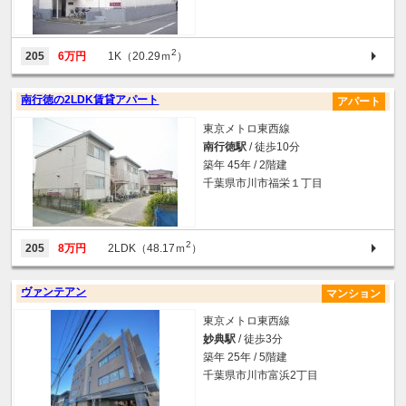
2
205
6万円
1K（20.29ｍ
）
南行徳の2LDK賃貸アパート
アパート
東京メトロ東西線
南行徳駅
/ 徒歩10分
築年 45年 / 2階建
千葉県市川市福栄１丁目
2
205
8万円
2LDK（48.17ｍ
）
ヴァンテアン
マンション
東京メトロ東西線
妙典駅
/ 徒歩3分
築年 25年 / 5階建
千葉県市川市富浜2丁目