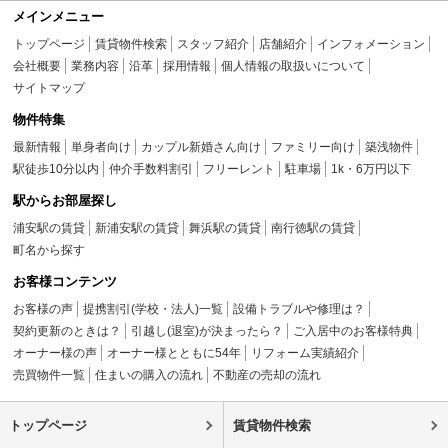
メインメニュー
トップページ
賃貸物件検索
スタッフ紹介
店舗紹介
インフォメーション
会社概要
業務内容
沿革
採用情報
個人情報の取扱いについて
サイトマップ
物件特集
最新情報
単身者向け
カップル新婚さん向け
ファミリー向け
築浅物件
駅徒歩10分以内
仲介手数料割引
フリーレント
駐車場
1k・6万円以下
駅からお部屋探し
浦安駅の賃貸
新浦安駅の賃貸
舞浜駅の賃貸
南行徳駅の賃貸
町名から探す
お客様コンテンツ
お客様の声
提携割引(学校・法人)一覧
設備トラブルや修理は？
契約更新のときは？
引越し(退室)が決まったら？
ご入居中のお客様特典
オーナー様の声
オーナー様とともに54年
リフォーム実績紹介
売買物件一覧
住まいの購入の流れ
不動産の売却の流れ
トップページ
賃貸物件検索