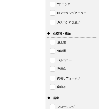
2口コンロ
IHクッキングヒーター
ガスコンロ設置済
◆ 住空間・採光
最上階
角部屋
バルコニー
専用庭
内装リフォーム済
南向き
◆ 居室
フローリング