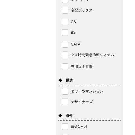
宅配ボックス
CS
BS
CATV
２４時間緊急通報システム
専用ゴミ置場
◆ 構造
タワー型マンション
デザイナーズ
◆ 条件
敷金1ヶ月