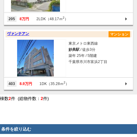
2
205
8万円
2LDK（48.17ｍ
）
ヴァンテアン
マンション
東京メトロ東西線
妙典駅
/ 徒歩3分
築年 25年 / 5階建
千葉県市川市富浜2丁目
2
403
8.9万円
1DK（35.28ｍ
）
棟数
2
件 (総物件数：
2
件)
条件を絞り込む