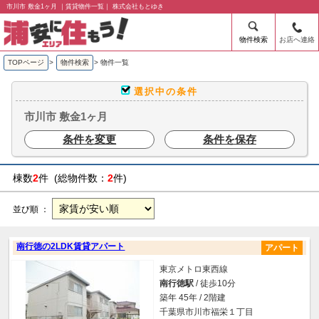
市川市 敷金1ヶ月 ｜賃貸物件一覧｜ 株式会社もとゆき
物件検索
お店へ連絡
TOPページ
>
物件検索
>
物件一覧
選択中の条件
市川市 敷金1ヶ月
条件を変更
条件を保存
棟数
2
件 (総物件数：
2
件)
並び順 ：
南行徳の2LDK賃貸アパート
アパート
東京メトロ東西線
南行徳駅
/ 徒歩10分
築年 45年 / 2階建
千葉県市川市福栄１丁目