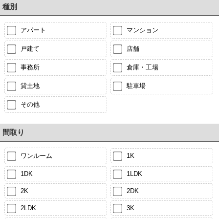
種別
アパート
マンション
戸建て
店舗
事務所
倉庫・工場
貸土地
駐車場
その他
間取り
ワンルーム
1K
1DK
1LDK
2K
2DK
2LDK
3K