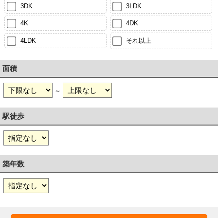
3DK
3LDK
4K
4DK
4LDK
それ以上
面積
～
駅徒歩
築年数