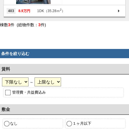
2
403
8.9万円
1DK（35.28ｍ
）
棟数
3
件 (総物件数：
3
件)
条件を絞り込む
賃料
～
管理費・共益費込み
敷金
なし
１ヶ月以下