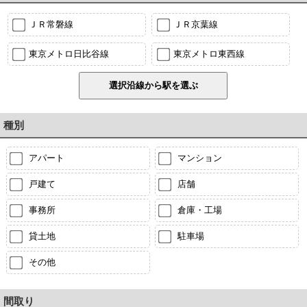
ＪＲ常磐線
ＪＲ京葉線
東京メトロ日比谷線
東京メトロ東西線
種別
アパート
マンション
戸建て
店舗
事務所
倉庫・工場
貸土地
駐車場
その他
間取り