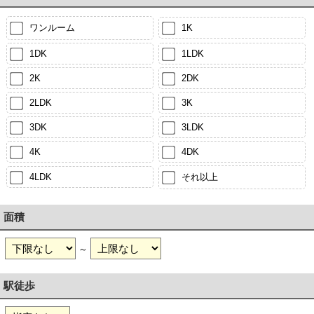
ワンルーム
1K
1DK
1LDK
2K
2DK
2LDK
3K
3DK
3LDK
4K
4DK
4LDK
それ以上
面積
～
駅徒歩