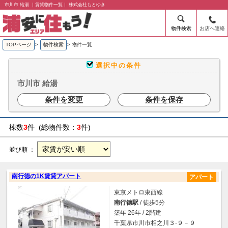
市川市 給湯 ｜賃貸物件一覧｜ 株式会社もとゆき
物件検索
お店へ連絡
TOPページ
>
物件検索
>
物件一覧
選択中の条件
市川市 給湯
条件を変更
条件を保存
棟数
3
件 (総物件数：
3
件)
並び順 ：
南行徳の1K賃貸アパート
アパート
東京メトロ東西線
南行徳駅
/ 徒歩5分
築年 26年 / 2階建
千葉県市川市相之川３-９－９