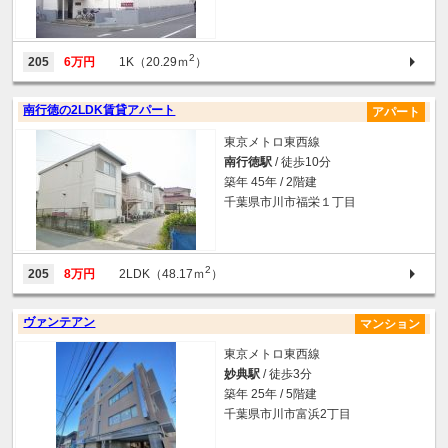
2
205
6万円
1K（20.29ｍ
）
南行徳の2LDK賃貸アパート
アパート
東京メトロ東西線
南行徳駅
/ 徒歩10分
築年 45年 / 2階建
千葉県市川市福栄１丁目
2
205
8万円
2LDK（48.17ｍ
）
ヴァンテアン
マンション
東京メトロ東西線
妙典駅
/ 徒歩3分
築年 25年 / 5階建
千葉県市川市富浜2丁目