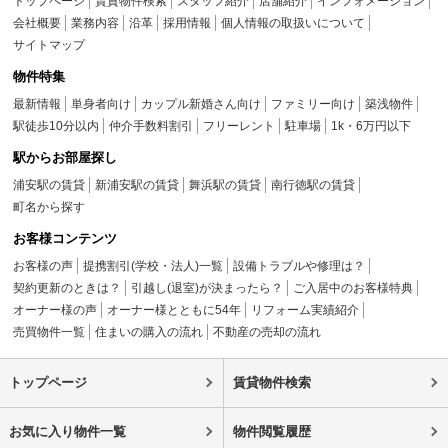
トップページ
賃貸物件検索
スタッフ紹介
店舗紹介
インフォメーション
会社概要
業務内容
沿革
採用情報
個人情報の取扱いについて
サイトマップ
物件特集
最新情報
単身者向け
カップル新婚さん向け
ファミリー向け
築浅物件
駅徒歩10分以内
仲介手数料割引
フリーレント
駐車場
1k・6万円以下
駅からお部屋探し
浦安駅の賃貸
新浦安駅の賃貸
舞浜駅の賃貸
南行徳駅の賃貸
町名から探す
お客様コンテンツ
お客様の声
提携割引(学校・法人)一覧
設備トラブルや修理は？
契約更新のときは？
引越し(退室)が決まったら？
ご入居中のお客様特典
オーナー様の声
オーナー様とともに54年
リフォーム実績紹介
売買物件一覧
住まいの購入の流れ
不動産の売却の流れ
トップページ
賃貸物件検索
お気に入り物件一覧
物件閲覧履歴