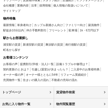
トップページ
賃貸物件検索
スタッフ紹介
店舗紹介
インフォメーション
会社概要
業務内容
沿革
採用情報
個人情報の取扱いについて
サイトマップ
物件特集
最新情報
単身者向け
カップル新婚さん向け
ファミリー向け
築浅物件
駅徒歩10分以内
仲介手数料割引
フリーレント
駐車場
1k・6万円以下
駅からお部屋探し
浦安駅の賃貸
新浦安駅の賃貸
舞浜駅の賃貸
南行徳駅の賃貸
町名から探す
お客様コンテンツ
お客様の声
提携割引(学校・法人)一覧
設備トラブルや修理は？
契約更新のときは？
引越し(退室)が決まったら？
ご入居中のお客様特典
オーナー様の声
オーナー様とともに54年
リフォーム実績紹介
売買物件一覧
住まいの購入の流れ
不動産の売却の流れ
トップページ
賃貸物件検索
お気に入り物件一覧
物件閲覧履歴