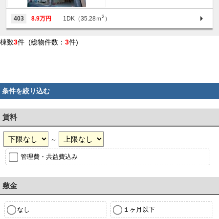
2
403
8.9万円
1DK（35.28ｍ
）
棟数
3
件 (総物件数：
3
件)
条件を絞り込む
賃料
～
管理費・共益費込み
敷金
なし
１ヶ月以下