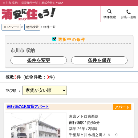
市川市 収納 ｜賃貸物件一覧｜ 株式会社もとゆき
物件検索
お店へ連絡
TOPページ
>
物件検索
>
物件一覧
選択中の条件
市川市 収納
条件を変更
条件を保存
棟数
3
件 (総物件数：
3
件)
並び順 ：
南行徳の1K賃貸アパート
アパート
東京メトロ東西線
南行徳駅
/ 徒歩5分
築年 26年 / 2階建
千葉県市川市相之川３-９－９