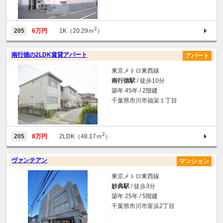
2
205
6万円
1K（20.29ｍ
）
南行徳の2LDK賃貸アパート
アパート
東京メトロ東西線
南行徳駅
/ 徒歩10分
築年 45年 / 2階建
千葉県市川市福栄１丁目
2
205
8万円
2LDK（48.17ｍ
）
ヴァンテアン
マンション
東京メトロ東西線
妙典駅
/ 徒歩3分
築年 25年 / 5階建
千葉県市川市富浜2丁目