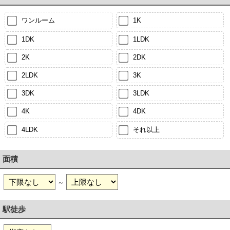
ワンルーム
1K
1DK
1LDK
2K
2DK
2LDK
3K
3DK
3LDK
4K
4DK
4LDK
それ以上
面積
～
駅徒歩