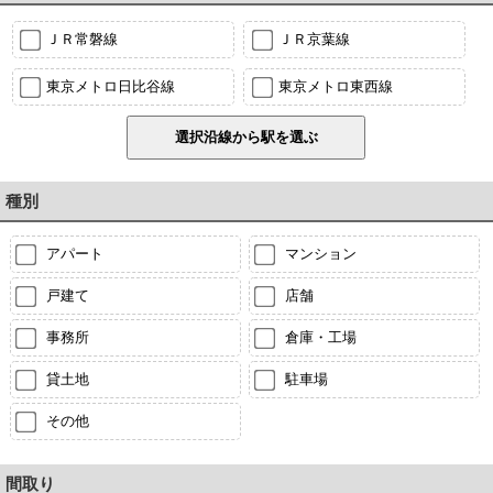
ＪＲ常磐線
ＪＲ京葉線
東京メトロ日比谷線
東京メトロ東西線
種別
アパート
マンション
戸建て
店舗
事務所
倉庫・工場
貸土地
駐車場
その他
間取り