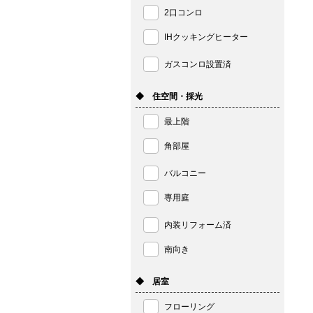
2口コンロ
IHクッキングヒーター
ガスコンロ設置済
◆ 住空間・採光
最上階
角部屋
バルコニー
専用庭
内装リフォーム済
南向き
◆ 居室
フローリング