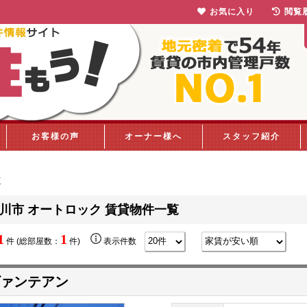
お気に入り
閲覧
お客様の声
オーナー様へ
スタッフ紹介
覧
川市 オートロック 賃貸物件一覧
1
1
件 (総部屋数：
件)
表示件数
ァンテアン