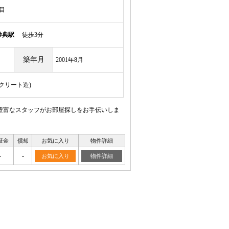
目
妙典駅
徒歩3分
築年月
2001年8月
ンクリート造)
豊富なスタッフがお部屋探しをお手伝いしま
証金
償却
お気に入り
物件詳細
-
-
お気に入り
物件詳細