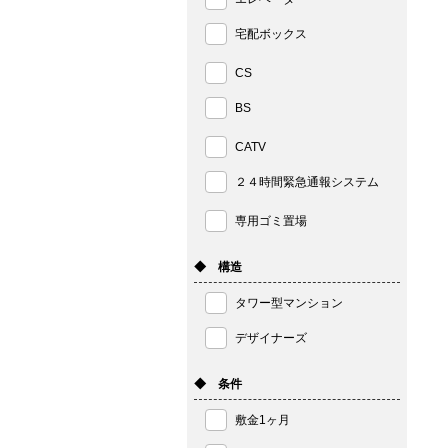
宅配ボックス
CS
BS
CATV
２４時間緊急通報システム
専用ゴミ置場
◆ 構造
タワー型マンション
デザイナーズ
◆ 条件
敷金1ヶ月