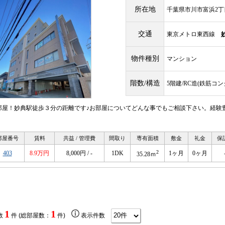
所在地
千葉県市川市富浜2丁
交通
東京メトロ東西線
物件種別
マンション
階数/構造
5階建/RC造(鉄筋コ
部屋！妙典駅徒歩３分の距離です♪お部屋についてどんな事でもご相談下さい。経験
。
部屋番号
賃料
共益 / 管理費
間取り
専有面積
敷金
礼金
保
2
403
8.9万円
8,000円 / -
1DK
1ヶ月
0ヶ月
35.28ｍ
1
1
数
件 (総部屋数：
件)
表示件数