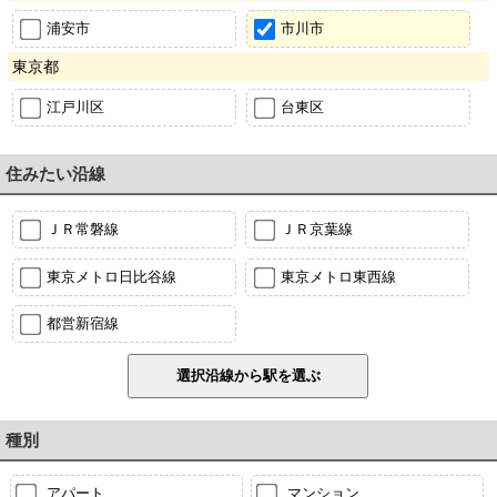
浦安市
市川市
東京都
江戸川区
台東区
住みたい沿線
ＪＲ常磐線
ＪＲ京葉線
東京メトロ日比谷線
東京メトロ東西線
都営新宿線
種別
アパート
マンション