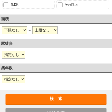
4LDK
それ以上
面積
～
駅徒歩
築年数