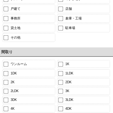
戸建て
店舗
事務所
倉庫・工場
貸土地
駐車場
その他
間取り
ワンルーム
1K
1DK
1LDK
2K
2DK
2LDK
3K
3DK
3LDK
4K
4DK