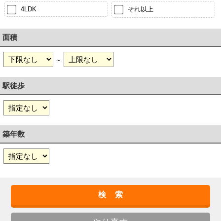
4LDK
それ以上
面積
～
駅徒歩
築年数