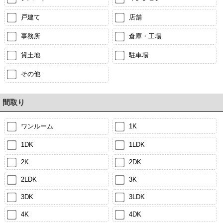
戸建て
店舗
事務所
倉庫・工場
貸土地
駐車場
その他
間取り
ワンルーム
1K
1DK
1LDK
2K
2DK
2LDK
3K
3DK
3LDK
4K
4DK