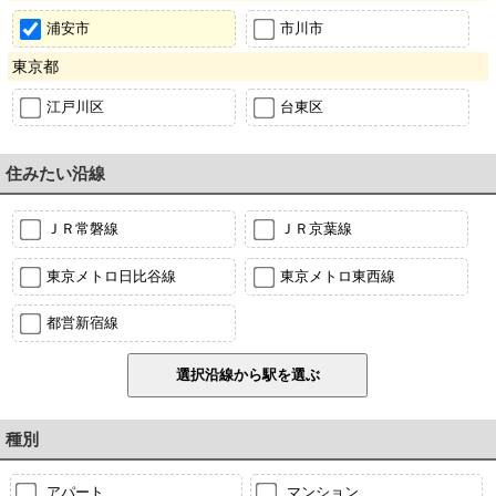
浦安市
市川市
東京都
江戸川区
台東区
住みたい沿線
ＪＲ常磐線
ＪＲ京葉線
東京メトロ日比谷線
東京メトロ東西線
都営新宿線
種別
アパート
マンション