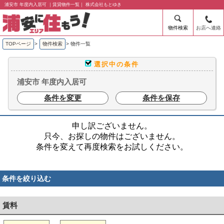
浦安市 年度内入居可 ｜賃貸物件一覧｜ 株式会社もとゆき
物件検索
お店へ連絡
TOPページ
>
物件検索
>
物件一覧
選択中の条件
浦安市 年度内入居可
条件を変更
条件を保存
申し訳ございません。
只今、お探しの物件はございません。
条件を変えて再度検索をお試しください。
条件を絞り込む
賃料