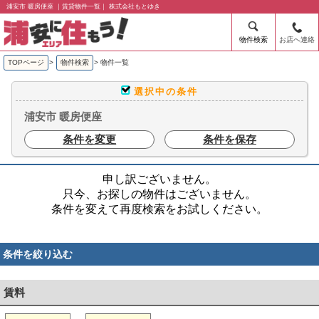
浦安市 暖房便座 ｜賃貸物件一覧｜ 株式会社もとゆき
物件検索
お店へ連絡
TOPページ
>
物件検索
>
物件一覧
選択中の条件
浦安市 暖房便座
条件を変更
条件を保存
申し訳ございません。
只今、お探しの物件はございません。
条件を変えて再度検索をお試しください。
条件を絞り込む
賃料