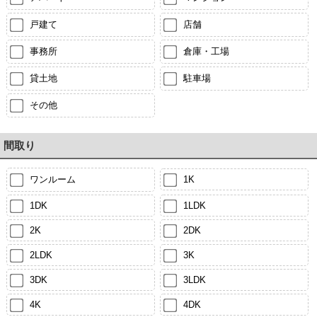
戸建て
店舗
事務所
倉庫・工場
貸土地
駐車場
その他
間取り
ワンルーム
1K
1DK
1LDK
2K
2DK
2LDK
3K
3DK
3LDK
4K
4DK