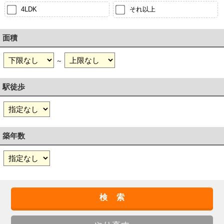
4LDK
それ以上
面積
～
駅徒歩
築年数