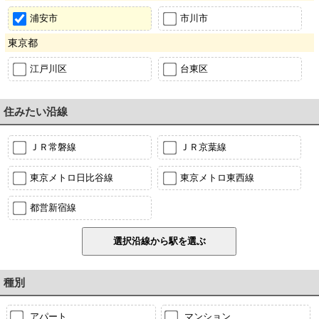
浦安市
市川市
東京都
江戸川区
台東区
住みたい沿線
ＪＲ常磐線
ＪＲ京葉線
東京メトロ日比谷線
東京メトロ東西線
都営新宿線
種別
アパート
マンション