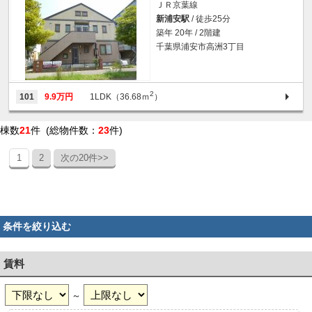
ＪＲ京葉線
新浦安駅
/ 徒歩25分
築年 20年 / 2階建
千葉県浦安市高洲3丁目
2
101
9.9万円
1LDK（36.68ｍ
）
棟数
21
件 (総物件数：
23
件)
1
2
次の20件>>
条件を絞り込む
賃料
～