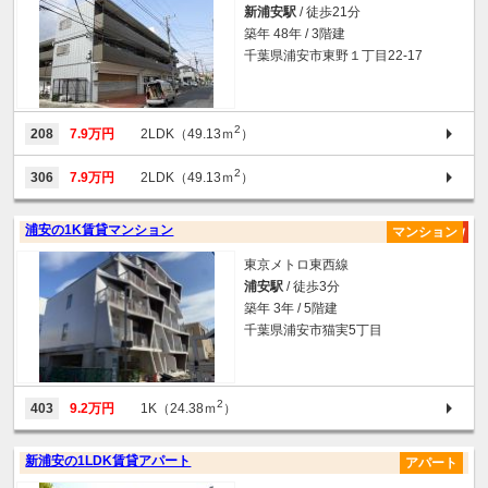
新浦安駅
/ 徒歩21分
築年 48年 / 3階建
千葉県浦安市東野１丁目22-17
2
208
7.9万円
2LDK（49.13ｍ
）
2
306
7.9万円
2LDK（49.13ｍ
）
浦安の1K賃貸マンション
マンション
東京メトロ東西線
浦安駅
/ 徒歩3分
築年 3年 / 5階建
千葉県浦安市猫実5丁目
2
403
9.2万円
1K（24.38ｍ
）
新浦安の1LDK賃貸アパート
アパート