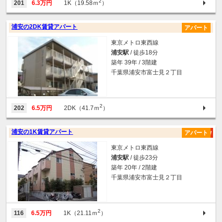
2
201
6.3万円
1K（19.58ｍ
）
浦安の2DK賃貸アパート
アパート
東京メトロ東西線
浦安駅
/ 徒歩18分
築年 39年 / 3階建
千葉県浦安市富士見２丁目
2
202
6.5万円
2DK（41.7ｍ
）
浦安の1K賃貸アパート
アパート
東京メトロ東西線
浦安駅
/ 徒歩23分
築年 20年 / 2階建
千葉県浦安市富士見２丁目
2
116
6.5万円
1K（21.11ｍ
）