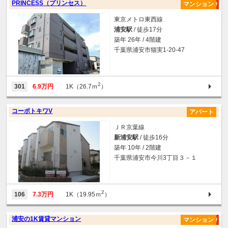
PRINCESS（プリンセス）
マンション
東京メトロ東西線
浦安駅
/ 徒歩17分
築年 26年 / 4階建
千葉県浦安市猫実1-20-47
2
301
6.9万円
1K（26.7ｍ
）
コーポトキワV
アパート
ＪＲ京葉線
新浦安駅
/ 徒歩16分
築年 10年 / 2階建
千葉県浦安市今川3丁目３－１
2
106
7.3万円
1K（19.95ｍ
）
浦安の1K賃貸マンション
マンション