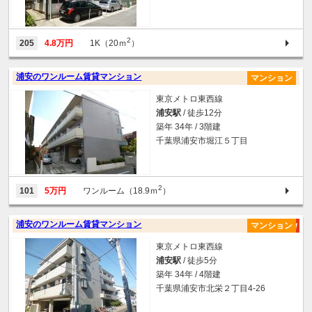
2
205
4.8万円
1K（20ｍ
）
浦安のワンルーム賃貸マンション
マンション
東京メトロ東西線
浦安駅
/ 徒歩12分
築年 34年 / 3階建
千葉県浦安市堀江５丁目
2
101
5万円
ワンルーム（18.9ｍ
）
浦安のワンルーム賃貸マンション
マンション
東京メトロ東西線
浦安駅
/ 徒歩5分
築年 34年 / 4階建
千葉県浦安市北栄２丁目4-26