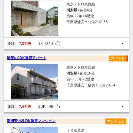
東京メトロ東西線
浦安駅
/ 徒歩6分
築年 22年 / 6階建
千葉県浦安市北栄2-18-55
2
608
7.3万円
1K（24.8ｍ
）
浦安の2DK賃貸アパート
アパート
東京メトロ東西線
浦安駅
/ 徒歩16分
築年 36年 / 2階建
千葉県浦安市猫実１丁目20-14
2
203
7.4万円
2DK（46ｍ
）
新浦安の2LDK賃貸マンション
マンション
ＪＲ京葉線