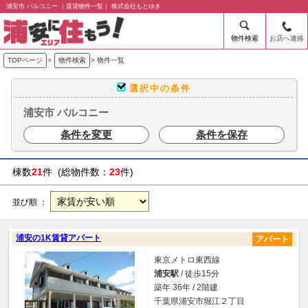
浦安市 バルコニー ｜賃貸物件一覧｜ 株式会社もとゆき
物件検索
お店へ連絡
TOPページ
>
物件検索
>
物件一覧
選択中の条件
浦安市 バルコニー
条件を変更
条件を保存
棟数
21
件 (総物件数：
23
件)
並び順 ：
浦安の1K賃貸アパート
アパート
東京メトロ東西線
浦安駅
/ 徒歩15分
築年 36年 / 2階建
千葉県浦安市堀江２丁目