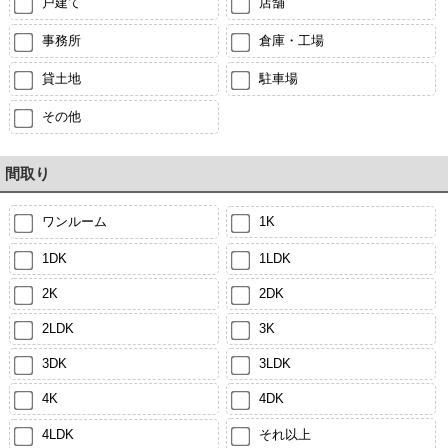
戸建て
店舗
事務所
倉庫・工場
貸土地
駐車場
その他
間取り
ワンルーム
1K
1DK
1LDK
2K
2DK
2LDK
3K
3DK
3LDK
4K
4DK
4LDK
それ以上