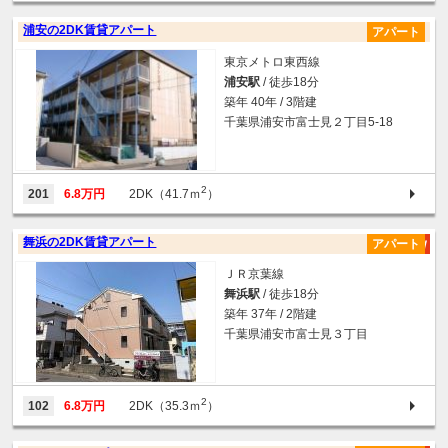
浦安の2DK賃貸アパート
アパート
東京メトロ東西線
浦安駅
/ 徒歩18分
築年 40年 / 3階建
千葉県浦安市富士見２丁目5-18
2
201
6.8万円
2DK（41.7ｍ
）
舞浜の2DK賃貸アパート
アパート
ＪＲ京葉線
舞浜駅
/ 徒歩18分
築年 37年 / 2階建
千葉県浦安市富士見３丁目
2
102
6.8万円
2DK（35.3ｍ
）