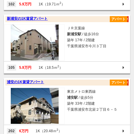
2
102
5.9万円
1K（19.71ｍ
）
新浦安の1K賃貸アパート
アパート
ＪＲ京葉線
新浦安駅
/ 徒歩16分
築年 17年 / 2階建
千葉県浦安市今川３丁目
2
105
5.9万円
1K（18.5ｍ
）
浦安の1K賃貸アパート
アパート
東京メトロ東西線
浦安駅
/ 徒歩5分
築年 33年 / 2階建
千葉県浦安市北栄２丁目６－５
2
202
6万円
1K（20.48ｍ
）