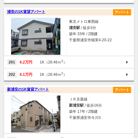
浦安の1K賃貸アパート
アパート
東京メトロ東西線
浦安駅
/ 徒歩3分
築年 33年 / 2階建
千葉県浦安市猫実4-20-22
2
201
6.2万円
1K（28.46ｍ
）
2
202
6.1万円
1K（28.46ｍ
）
新浦安の1K賃貸アパート
アパート
ＪＲ京葉線
新浦安駅
/ 徒歩16分
築年 17年 / 2階建
千葉県浦安市今川3