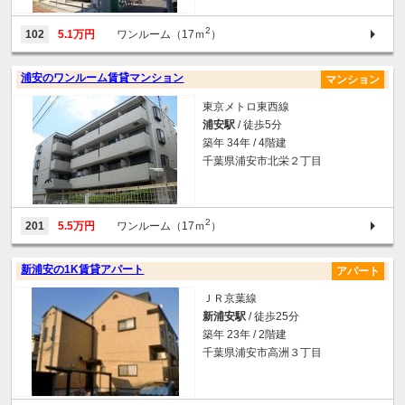
2
102
5.1万円
ワンルーム（17ｍ
）
浦安のワンルーム賃貸マンション
マンション
東京メトロ東西線
浦安駅
/ 徒歩5分
築年 34年 / 4階建
千葉県浦安市北栄２丁目
2
201
5.5万円
ワンルーム（17ｍ
）
新浦安の1K賃貸アパート
アパート
ＪＲ京葉線
新浦安駅
/ 徒歩25分
築年 23年 / 2階建
千葉県浦安市高洲３丁目