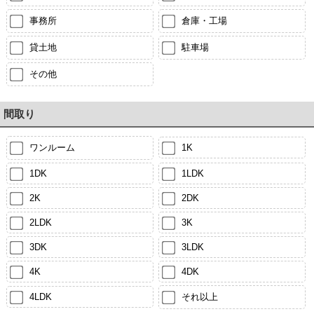
事務所
倉庫・工場
貸土地
駐車場
その他
間取り
ワンルーム
1K
1DK
1LDK
2K
2DK
2LDK
3K
3DK
3LDK
4K
4DK
4LDK
それ以上