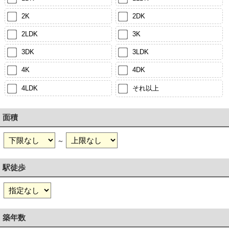
2K
2DK
2LDK
3K
3DK
3LDK
4K
4DK
4LDK
それ以上
面積
～
駅徒歩
築年数