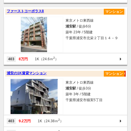
ファーストコーポラス8
マンション
東京メトロ東西線
浦安駅
/ 徒歩6分
築年 23年 / 5階建
千葉県浦安市北栄２丁目１４－９
2
403
8万円
1K（24.6ｍ
）
浦安の1K賃貸マンション
マンション
東京メトロ東西線
浦安駅
/ 徒歩3分
築年 3年 / 5階建
千葉県浦安市猫実5丁目
2
403
9.2万円
1K（24.38ｍ
）