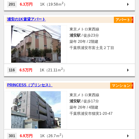
2
201
6.3万円
1K（19.58ｍ
）
浦安の1K賃貸アパート
アパート
東京メトロ東西線
浦安駅
/ 徒歩23分
築年 20年 / 2階建
千葉県浦安市富士見２丁目
2
116
6.5万円
1K（21.11ｍ
）
PRINCESS（プリンセス）
マンション
東京メトロ東西線
浦安駅
/ 徒歩17分
築年 26年 / 4階建
千葉県浦安市猫実1-20-47
2
301
6.9万円
1K（26.7ｍ
）