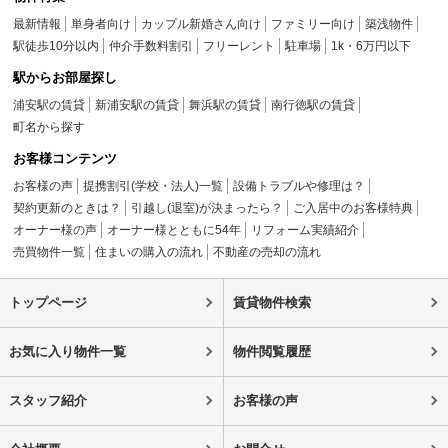
最新情報
単身者向け
カップル新婚さん向け
ファミリー向け
築浅物件
駅徒歩10分以内
仲介手数料割引
フリーレント
駐車場
1k・6万円以下
駅からお部屋探し
浦安駅の賃貸
新浦安駅の賃貸
舞浜駅の賃貸
南行徳駅の賃貸
町名から探す
お客様コンテンツ
お客様の声
提携割引(学校・法人)一覧
設備トラブルや修理は？
契約更新のときは？
引越し(退室)が決まったら？
ご入居中のお客様特典
オーナー様の声
オーナー様とともに54年
リフォーム実績紹介
売買物件一覧
住まいの購入の流れ
不動産の売却の流れ
トップページ
賃貸物件検索
お気に入り物件一覧
物件閲覧履歴
スタッフ紹介
お客様の声