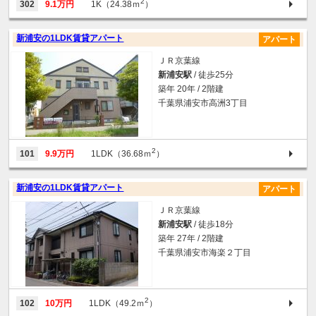
2
302
9.1万円
1K（24.38ｍ
）
新浦安の1LDK賃貸アパート
アパート
ＪＲ京葉線
新浦安駅
/ 徒歩25分
築年 20年 / 2階建
千葉県浦安市高洲3丁目
2
101
9.9万円
1LDK（36.68ｍ
）
新浦安の1LDK賃貸アパート
アパート
ＪＲ京葉線
新浦安駅
/ 徒歩18分
築年 27年 / 2階建
千葉県浦安市海楽２丁目
2
102
10万円
1LDK（49.2ｍ
）