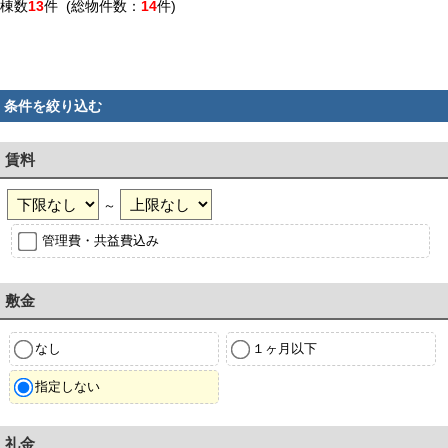
棟数
13
件 (総物件数：
14
件)
条件を絞り込む
賃料
～
管理費・共益費込み
敷金
なし
１ヶ月以下
指定しない
礼金