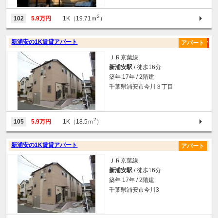
2
102
5.9万円
1K（19.71ｍ
）
新浦安の1K賃貸アパート
アパート
ＪＲ京葉線
新浦安駅
/ 徒歩16分
築年 17年 / 2階建
千葉県浦安市今川３丁目
2
105
5.9万円
1K（18.5ｍ
）
新浦安の1K賃貸アパート
アパート
ＪＲ京葉線
新浦安駅
/ 徒歩16分
築年 17年 / 2階建
千葉県浦安市今川3