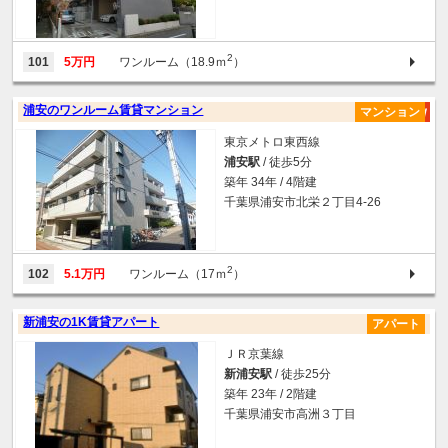
2
101
5万円
ワンルーム（18.9ｍ
）
浦安のワンルーム賃貸マンション
マンション
東京メトロ東西線
浦安駅
/ 徒歩5分
築年 34年 / 4階建
千葉県浦安市北栄２丁目4-26
2
102
5.1万円
ワンルーム（17ｍ
）
新浦安の1K賃貸アパート
アパート
ＪＲ京葉線
新浦安駅
/ 徒歩25分
築年 23年 / 2階建
千葉県浦安市高洲３丁目