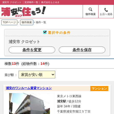
浦安市 クロゼット ｜賃貸物件一覧｜ 株式会社もとゆき
物件検索
お店へ連絡
TOPページ
>
物件検索
>
物件一覧
選択中の条件
浦安市 クロゼット
条件を変更
条件を保存
棟数
13
件 (総物件数：
14
件)
並び順 ：
浦安のワンルーム賃貸マンション
マンション
東京メトロ東西線
浦安駅
/ 徒歩12分
築年 34年 / 3階建
千葉県浦安市堀江５丁目