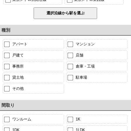
種別
アパート
マンション
戸建て
店舗
事務所
倉庫・工場
貸土地
駐車場
その他
間取り
ワンルーム
1K
1DK
1LDK