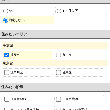
なし
１ヶ月以下
指定しない
住みたいエリア
千葉県
浦安市
市川市
東京都
江戸川区
台東区
住みたい沿線
ＪＲ常磐線
ＪＲ京葉線
東京メトロ日比谷線
東京メトロ東西線