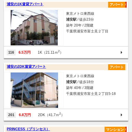
浦安の1K賃貸アパート
アパート
東京メトロ東西線
浦安駅
/ 徒歩23分
築年 20年 / 2階建
千葉県浦安市富士見２丁目
2
116
6.5万円
1K（21.11ｍ
）
浦安の2DK賃貸アパート
アパート
東京メトロ東西線
浦安駅
/ 徒歩18分
築年 40年 / 3階建
千葉県浦安市富士見２丁目5-18
2
201
6.8万円
2DK（41.7ｍ
）
PRINCESS（プリンセス）
マンション