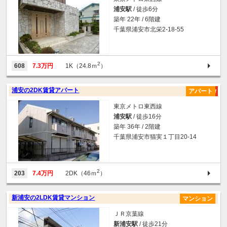
浦安駅
/ 徒歩6分
築年 22年 / 6階建
千葉県浦安市北栄2-18-55
2
608
7.3万円
1K（24.8ｍ
）
浦安の2DK賃貸アパート
アパート
東京メトロ東西線
浦安駅
/ 徒歩16分
築年 36年 / 2階建
千葉県浦安市猫実１丁目20-14
2
203
7.4万円
2DK（46ｍ
）
新浦安の2LDK賃貸マンション
マンション
ＪＲ京葉線
新浦安駅
/ 徒歩21分