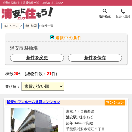
浦安市 駐輪場 ｜賃貸物件一覧｜ 株式会社もとゆき
物件検索
お店へ連絡
TOPページ
>
物件検索
>
物件一覧
選択中の条件
浦安市 駐輪場
条件を変更
条件を保存
棟数
20
件 (総物件数：
21
件)
並び順 ：
浦安のワンルーム賃貸マンション
マンション
東京メトロ東西線
浦安駅
/ 徒歩12分
築年 34年 / 3階建
千葉県浦安市堀江５丁目