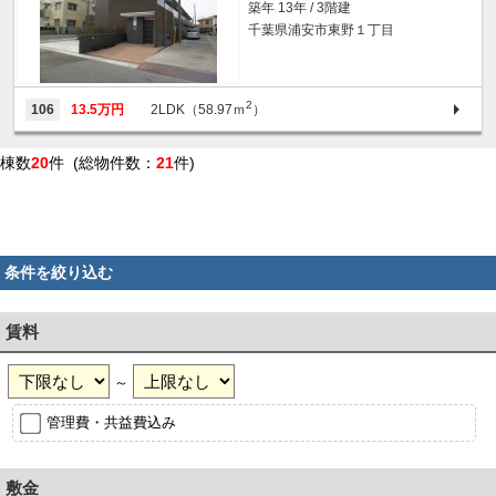
築年 13年 / 3階建
千葉県浦安市東野１丁目
2
106
13.5万円
2LDK（58.97ｍ
）
棟数
20
件 (総物件数：
21
件)
条件を絞り込む
賃料
～
管理費・共益費込み
敷金