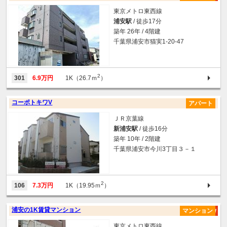
東京メトロ東西線
浦安駅
/ 徒歩17分
築年 26年 / 4階建
千葉県浦安市猫実1-20-47
2
301
6.9万円
1K（26.7ｍ
）
コーポトキワV
アパート
ＪＲ京葉線
新浦安駅
/ 徒歩16分
築年 10年 / 2階建
千葉県浦安市今川3丁目３－１
2
106
7.3万円
1K（19.95ｍ
）
浦安の1K賃貸マンション
マンション
東京メトロ東西線