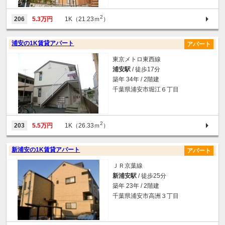
2
206
5.3万円
1K（21.23ｍ
）
浦安の1K賃貸アパート
アパート
東京メトロ東西線
浦安駅
/ 徒歩17分
築年 34年 / 2階建
千葉県浦安市堀江６丁目
2
203
5.5万円
1K（26.33ｍ
）
新浦安の1K賃貸アパート
アパート
ＪＲ京葉線
新浦安駅
/ 徒歩25分
築年 23年 / 2階建
千葉県浦安市高洲３丁目