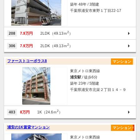
築年 48年 / 3階建
千葉県浦安市東野１丁目22-17
2
208
7.9万円
2LDK（49.13ｍ
）
2
306
7.9万円
2LDK（49.13ｍ
）
ファーストコーポラス8
マンション
東京メトロ東西線
浦安駅
/ 徒歩6分
築年 23年 / 5階建
千葉県浦安市北栄２丁目１４－９
2
403
8万円
1K（24.6ｍ
）
浦安の1K賃貸マンション
マンション
東京メトロ東西線