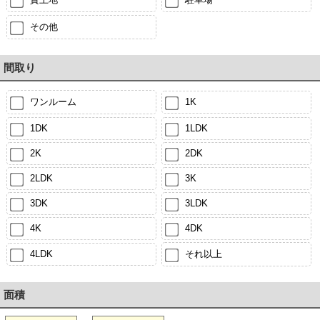
その他
間取り
ワンルーム
1K
1DK
1LDK
2K
2DK
2LDK
3K
3DK
3LDK
4K
4DK
4LDK
それ以上
面積