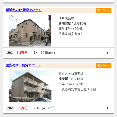
新浦安の1K賃貸アパート
アパート
ＪＲ京葉線
新浦安駅
/ 徒歩16分
築年 17年 / 2階建
千葉県浦安市今川3
2
201
6.3万円
1K（19.58ｍ
）
浦安の2DK賃貸アパート
アパート
東京メトロ東西線
浦安駅
/ 徒歩18分
築年 39年 / 3階建
千葉県浦安市富士見２丁目
2
202
6.5万円
2DK（41.7ｍ
）