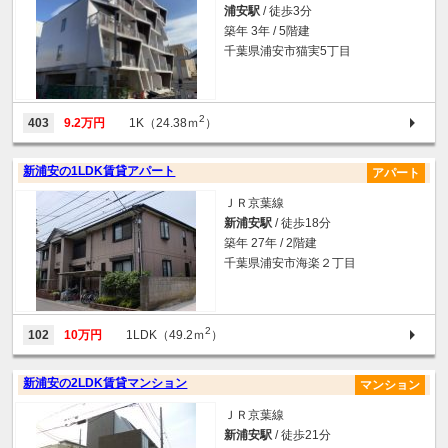
浦安駅
/ 徒歩3分
築年 3年 / 5階建
千葉県浦安市猫実5丁目
2
403
9.2万円
1K（24.38ｍ
）
新浦安の1LDK賃貸アパート
アパート
ＪＲ京葉線
新浦安駅
/ 徒歩18分
築年 27年 / 2階建
千葉県浦安市海楽２丁目
2
102
10万円
1LDK（49.2ｍ
）
新浦安の2LDK賃貸マンション
マンション
ＪＲ京葉線
新浦安駅
/ 徒歩21分