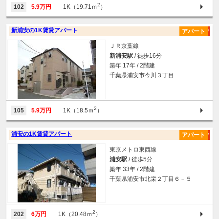
2
102
5.9万円
1K（19.71ｍ
）
新浦安の1K賃貸アパート
アパート
ＪＲ京葉線
新浦安駅
/ 徒歩16分
築年 17年 / 2階建
千葉県浦安市今川３丁目
2
105
5.9万円
1K（18.5ｍ
）
浦安の1K賃貸アパート
アパート
東京メトロ東西線
浦安駅
/ 徒歩5分
築年 33年 / 2階建
千葉県浦安市北栄２丁目６－５
2
202
6万円
1K（20.48ｍ
）