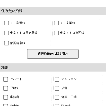
住みたい沿線
ＪＲ常磐線
ＪＲ京葉線
東京メトロ日比谷線
東京メトロ東西線
都営新宿線
種別
アパート
マンション
戸建て
店舗
事務所
倉庫・工場
貸土地
駐車場