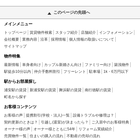
このページの先頭へ
メインメニュー
トップページ
賃貸物件検索
スタッフ紹介
店舗紹介
インフォメーション
会社概要
業務内容
沿革
採用情報
個人情報の取扱いについて
サイトマップ
物件特集
最新情報
単身者向け
カップル新婚さん向け
ファミリー向け
築浅物件
駅徒歩10分以内
仲介手数料割引
フリーレント
駐車場
1k・6万円以下
駅からお部屋探し
浦安駅の賃貸
新浦安駅の賃貸
舞浜駅の賃貸
南行徳駅の賃貸
町名から探す
お客様コンテンツ
お客様の声
提携割引(学校・法人)一覧
設備トラブルや修理は？
契約更新のときは？
引越し(退室)が決まったら？
ご入居中のお客様特典
オーナー様の声
オーナー様とともに54年
リフォーム実績紹介
売買物件一覧
住まいの購入の流れ
不動産の売却の流れ