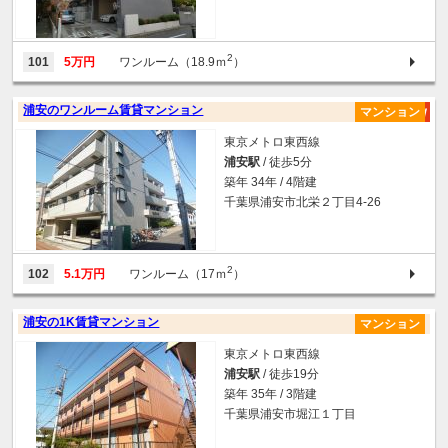
2
101
5万円
ワンルーム（18.9ｍ
）
浦安のワンルーム賃貸マンション
マンション
東京メトロ東西線
浦安駅
/ 徒歩5分
築年 34年 / 4階建
千葉県浦安市北栄２丁目4-26
2
102
5.1万円
ワンルーム（17ｍ
）
浦安の1K賃貸マンション
マンション
東京メトロ東西線
浦安駅
/ 徒歩19分
築年 35年 / 3階建
千葉県浦安市堀江１丁目