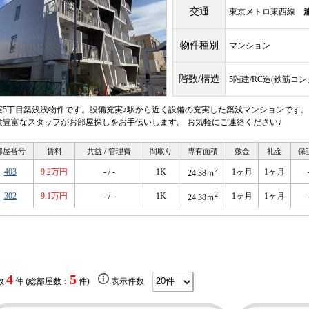
交通
東京メトロ東西線
物件種別
マンション
階数/構造
5階建/RC造(鉄筋コ
実5丁目築浅浅物件です。設備充実♪駅から近く設備の充実した築浅マンションです
験豊富なスタッフがお部屋探しをお手伝いします。 お気軽にご連絡ください♪
部屋番号
賃料
共益 / 管理費
間取り
専有面積
敷金
礼金
保
2
403
9.2万円
- / -
1K
1ヶ月
1ヶ月
24.38ｍ
2
302
9.1万円
- / -
1K
1ヶ月
1ヶ月
24.38ｍ
4
5
数
件 (総部屋数：
件)
表示件数