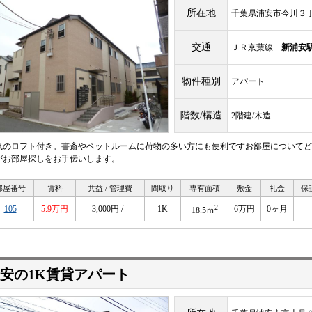
所在地
千葉県浦安市今川３
交通
ＪＲ京葉線
新浦安
物件種別
アパート
階数/構造
2階建/木造
気のロフト付き。書斎やベットルームに荷物の多い方にも便利ですお部屋についてど
がお部屋探しをお手伝いします。
部屋番号
賃料
共益 / 管理費
間取り
専有面積
敷金
礼金
保
2
105
5.9万円
3,000円 / -
1K
6万円
0ヶ月
18.5ｍ
安の1K賃貸アパート