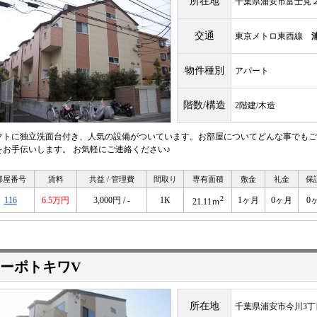
所在地
千葉県浦安市富士見
交通
東京メトロ東西線
物件種別
アパート
階数/構造
2階建/木造
フトに独立洗面台付き、人気の設備がついています。お部屋についてどんな事でもご
をお手伝いします。 お気軽にご連絡ください♪
部屋番号
賃料
共益 / 管理費
間取り
専有面積
敷金
礼金
保
2
116
6.5万円
3,000円 / -
1K
1ヶ月
0ヶ月
0
21.11ｍ
ーポトキワV
所在地
千葉県浦安市今川3丁