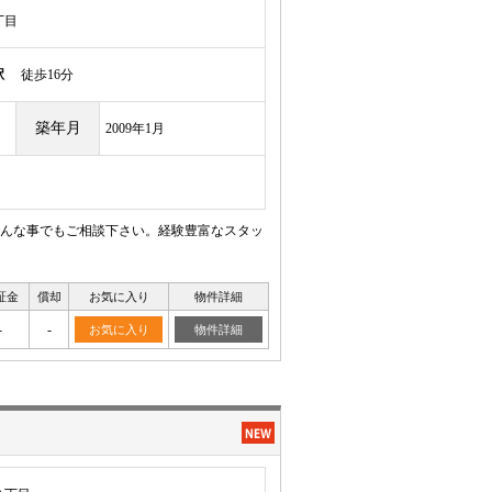
丁目
駅
徒歩16分
築年月
2009年1月
んな事でもご相談下さい。経験豊富なスタッ
証金
償却
お気に入り
物件詳細
-
-
お気に入り
物件詳細