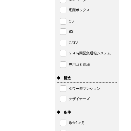
宅配ボックス
CS
BS
CATV
２４時間緊急通報システム
専用ゴミ置場
◆ 構造
タワー型マンション
デザイナーズ
◆ 条件
敷金1ヶ月