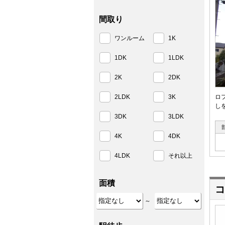
間取り
ワンルーム
1K
1DK
1LDK
2K
2DK
2LDK
3K
ロ
し
3DK
3LDK
4K
4DK
4LDK
それ以上
面積
コ
～