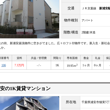
交通
ＪＲ京葉線
新浦安
物件種別
アパート
階数/構造
2階建/木造
生の街、新浦安築浅物件に空きがでました。広々ロフト付物件です。新入生・新社会
んか。
部屋番号
賃料
共益 / 管理費
間取り
専有面積
敷金
礼金
保
2
106
7.3万円
- / -
1K
1ヶ月
0ヶ月
19.95ｍ
安の1K賃貸マンション
所在地
千葉県浦安市猫実5丁