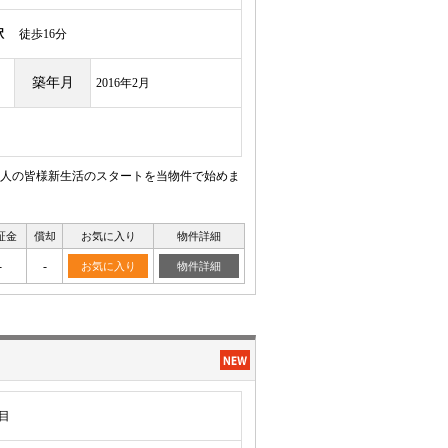
駅
徒歩16分
築年月
2016年2月
人の皆様新生活のスタートを当物件で始めま
証金
償却
お気に入り
物件詳細
-
-
お気に入り
物件詳細
目