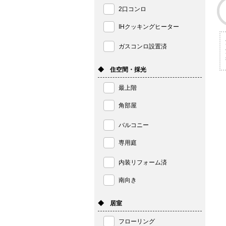
2口コンロ
IHクッキングヒーター
ガスコンロ設置済
◆ 住空間・採光
最上階
角部屋
バルコニー
専用庭
内装リフォーム済
南向き
◆ 居室
フローリング