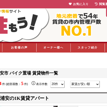
お気に入り
閲覧
お客様の声
オーナー様へ
スタッフ紹介
安市 バイク置場 賃貸物件一覧
4
5
件 (総部屋数：
件)
表示件数
浦安の1K賃貸アパート