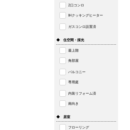
2口コンロ
IHクッキングヒーター
ガスコンロ設置済
◆ 住空間・採光
最上階
角部屋
バルコニー
専用庭
内装リフォーム済
南向き
◆ 居室
フローリング