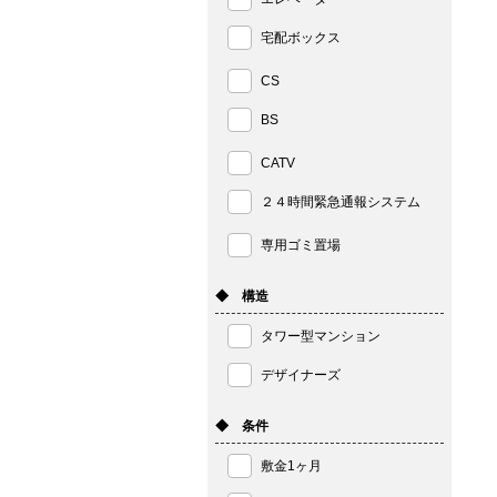
宅配ボックス
CS
BS
CATV
２４時間緊急通報システム
専用ゴミ置場
◆ 構造
タワー型マンション
デザイナーズ
◆ 条件
敷金1ヶ月