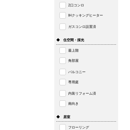
2口コンロ
IHクッキングヒーター
ガスコンロ設置済
◆ 住空間・採光
最上階
角部屋
バルコニー
専用庭
内装リフォーム済
南向き
◆ 居室
フローリング