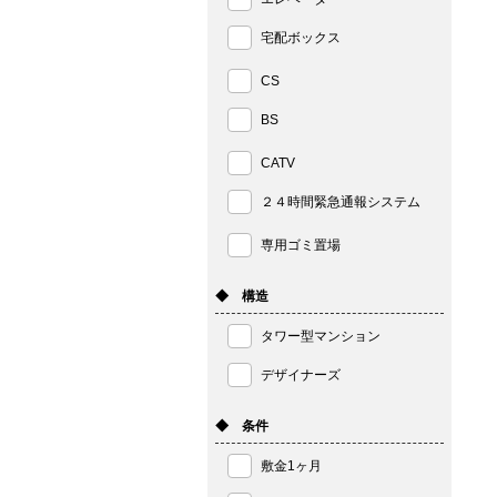
宅配ボックス
CS
BS
CATV
２４時間緊急通報システム
専用ゴミ置場
◆ 構造
タワー型マンション
デザイナーズ
◆ 条件
敷金1ヶ月