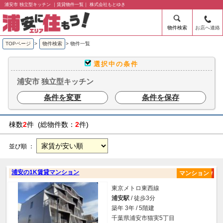
浦安市 独立型キッチン ｜賃貸物件一覧｜ 株式会社もとゆき
物件検索
お店へ連絡
TOPページ
>
物件検索
>
物件一覧
選択中の条件
浦安市 独立型キッチン
条件を変更
条件を保存
棟数
2
件 (総物件数：
2
件)
並び順 ：
浦安の1K賃貸マンション
マンション
東京メトロ東西線
浦安駅
/ 徒歩3分
築年 3年 / 5階建
千葉県浦安市猫実5丁目