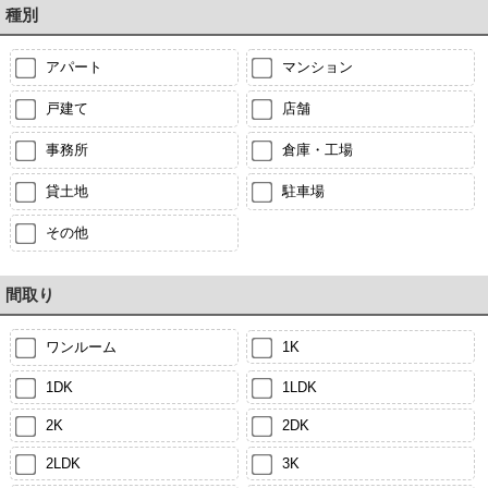
種別
アパート
マンション
戸建て
店舗
事務所
倉庫・工場
貸土地
駐車場
その他
間取り
ワンルーム
1K
1DK
1LDK
2K
2DK
2LDK
3K