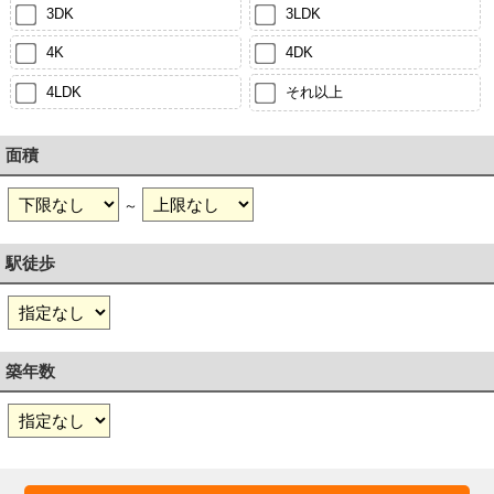
3DK
3LDK
4K
4DK
4LDK
それ以上
面積
～
駅徒歩
築年数