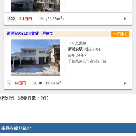
2
302
9.1万円
1K（24.38ｍ
）
新浦安の2LDK賃貸一戸建て
一戸建て
ＪＲ京葉線
新浦安駅
/ 徒歩28分
築年 14年 /
千葉県浦安市高洲3丁目
2
-
14万円
2LDK（66.64ｍ
）
棟数
2
件 (総物件数：
2
件)
条件を絞り込む