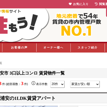
お気に入り
閲覧
お客様の声
オーナー様へ
スタッフ紹介
覧
安市 3口以上コンロ 賃貸物件一覧
3
3
件 (総部屋数：
件)
表示件数
浦安の1LDK賃貸アパート