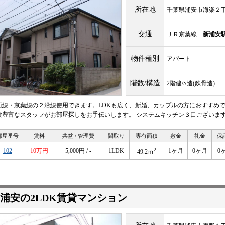
所在地
千葉県浦安市海楽２
交通
ＪＲ京葉線
新浦安
物件種別
アパート
階数/構造
2階建/S造(鉄骨造)
西線・京葉線の２沿線使用できます。LDKも広く、新婚、カップルの方におすすめ
験豊富なスタッフがお部屋探しをお手伝いします。 システムキッチン３口ございます
部屋番号
賃料
共益 / 管理費
間取り
専有面積
敷金
礼金
保
2
102
10万円
5,000円 / -
1LDK
1ヶ月
0ヶ月
0
49.2ｍ
浦安の2LDK賃貸マンション