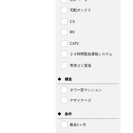
宅配ボックス
CS
BS
CATV
２４時間緊急通報システム
専用ゴミ置場
◆ 構造
タワー型マンション
デザイナーズ
◆ 条件
敷金1ヶ月