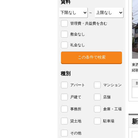
賃料
～
管理費・共益費を含む
敷金なし
礼金なし
東
経
種別
アパート
マンション
戸建て
店舗
事務所
倉庫・工場
新
貸土地
駐車場
その他