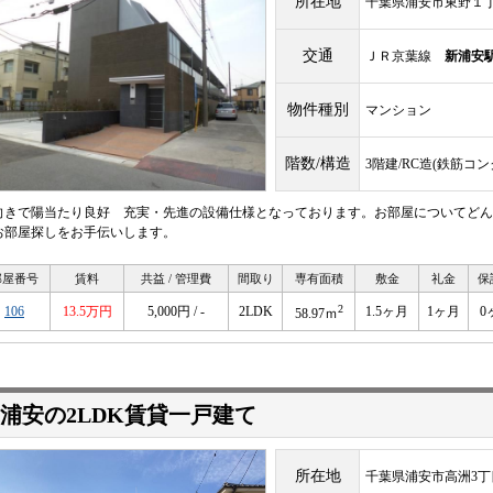
所在地
千葉県浦安市東野１
交通
ＪＲ京葉線
新浦安
物件種別
マンション
階数/構造
3階建/RC造(鉄筋コ
向きで陽当たり良好 充実・先進の設備仕様となっております。お部屋についてどん
お部屋探しをお手伝いします。
部屋番号
賃料
共益 / 管理費
間取り
専有面積
敷金
礼金
保
2
106
13.5万円
5,000円 / -
2LDK
1.5ヶ月
1ヶ月
0
58.97ｍ
浦安の2LDK賃貸一戸建て
所在地
千葉県浦安市高洲3丁