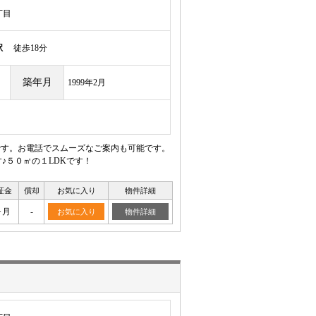
丁目
駅
徒歩18分
築年月
1999年2月
です。お電話でスムーズなご案内も可能です。
♪５０㎡の１LDKです！
証金
償却
お気に入り
物件詳細
ヶ月
-
お気に入り
物件詳細