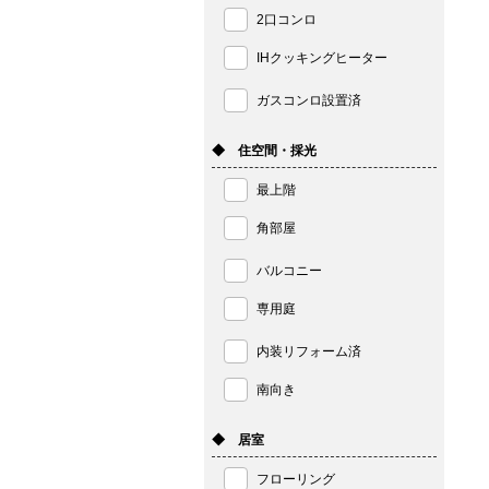
2口コンロ
IHクッキングヒーター
ガスコンロ設置済
◆ 住空間・採光
最上階
角部屋
バルコニー
専用庭
内装リフォーム済
南向き
◆ 居室
フローリング