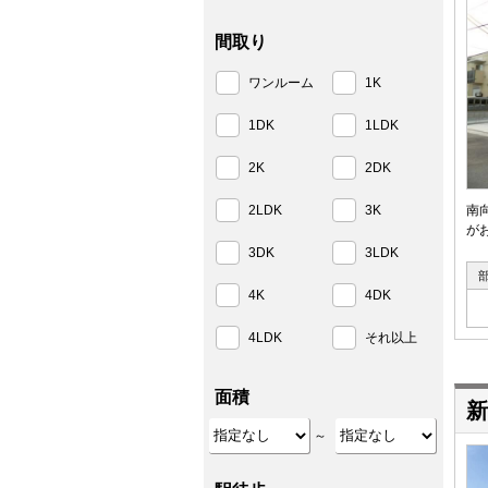
間取り
ワンルーム
1K
1DK
1LDK
2K
2DK
2LDK
3K
南
が
3DK
3LDK
4K
4DK
4LDK
それ以上
面積
新
～