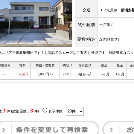
交通
ＪＲ京葉線
新浦安
物件種別
一戸建て
階数/構造
/S造(鉄骨造)
洲エリア戸建募集開始です！お電話でスムーズなご案内も可能です。経験豊富なスタ
部屋番号
賃料
共益 / 管理費
間取り
専有面積
敷金
礼金
保
2
-
14万円
3,000円 / -
2LDK
1.5ヶ月
1ヶ月
66.64ｍ
3
3
数
件 (総部屋数：
件)
表示件数