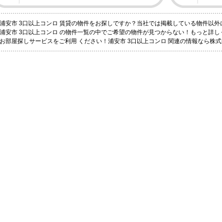
浦安市 3口以上コンロ 賃貸の物件をお探しですか？当社では掲載している物件以
浦安市 3口以上コンロ の物件一覧の中でご希望の物件が見つからない！もっと詳
お部屋探しサービスをご利用 ください！浦安市 3口以上コンロ 関連の情報なら株