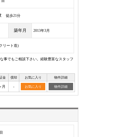
丁目
駅
徒歩21分
築年月
2013年3月
ンクリート造)
な事でもご相談下さい。経験豊富なスタッフ
証金
償却
お気に入り
物件詳細
ヶ月
-
お気に入り
物件詳細
目