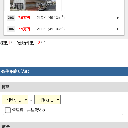
2
208
7.9万円
2LDK（49.13ｍ
）
2
306
7.9万円
2LDK（49.13ｍ
）
棟数
1
件 (総物件数：
2
件)
条件を絞り込む
賃料
～
管理費・共益費込み
敷金