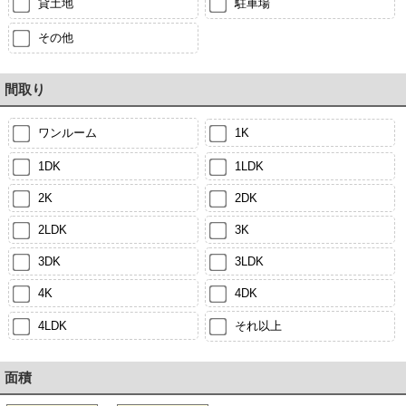
貸土地
駐車場
その他
間取り
ワンルーム
1K
1DK
1LDK
2K
2DK
2LDK
3K
3DK
3LDK
4K
4DK
4LDK
それ以上
面積