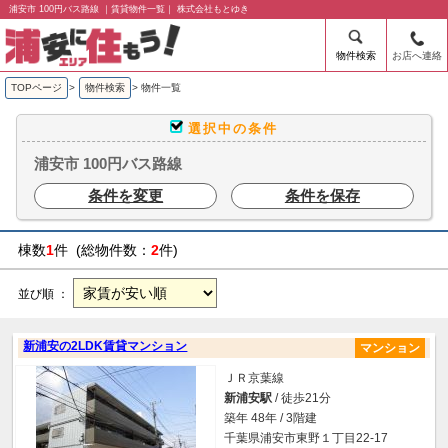
浦安市 100円バス路線 ｜賃貸物件一覧｜ 株式会社もとゆき
物件検索
お店へ連絡
TOPページ
>
物件検索
>
物件一覧
選択中の条件
浦安市 100円バス路線
条件を変更
条件を保存
棟数
1
件 (総物件数：
2
件)
並び順 ：
新浦安の2LDK賃貸マンション
マンション
ＪＲ京葉線
新浦安駅
/ 徒歩21分
築年 48年 / 3階建
千葉県浦安市東野１丁目22-17