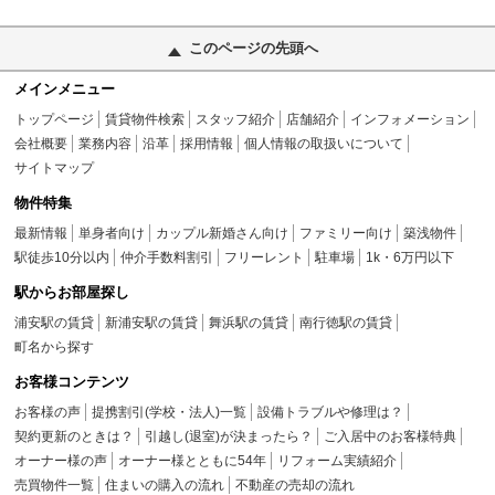
このページの先頭へ
メインメニュー
トップページ
賃貸物件検索
スタッフ紹介
店舗紹介
インフォメーション
会社概要
業務内容
沿革
採用情報
個人情報の取扱いについて
サイトマップ
物件特集
最新情報
単身者向け
カップル新婚さん向け
ファミリー向け
築浅物件
駅徒歩10分以内
仲介手数料割引
フリーレント
駐車場
1k・6万円以下
駅からお部屋探し
浦安駅の賃貸
新浦安駅の賃貸
舞浜駅の賃貸
南行徳駅の賃貸
町名から探す
お客様コンテンツ
お客様の声
提携割引(学校・法人)一覧
設備トラブルや修理は？
契約更新のときは？
引越し(退室)が決まったら？
ご入居中のお客様特典
オーナー様の声
オーナー様とともに54年
リフォーム実績紹介
売買物件一覧
住まいの購入の流れ
不動産の売却の流れ