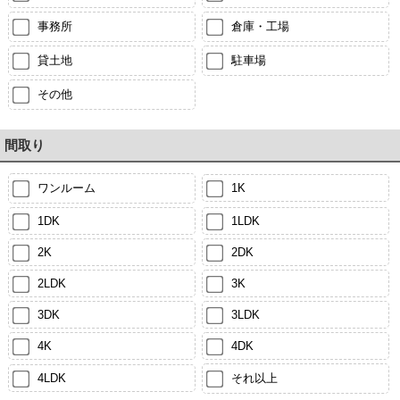
事務所
倉庫・工場
貸土地
駐車場
その他
間取り
ワンルーム
1K
1DK
1LDK
2K
2DK
2LDK
3K
3DK
3LDK
4K
4DK
4LDK
それ以上