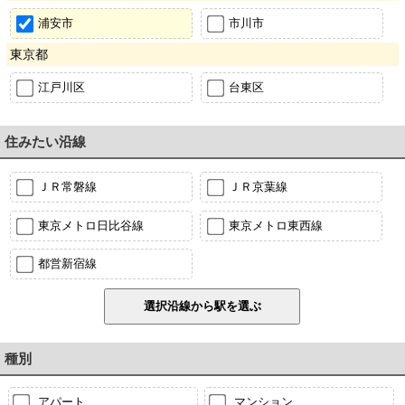
浦安市
市川市
東京都
江戸川区
台東区
住みたい沿線
ＪＲ常磐線
ＪＲ京葉線
東京メトロ日比谷線
東京メトロ東西線
都営新宿線
種別
アパート
マンション