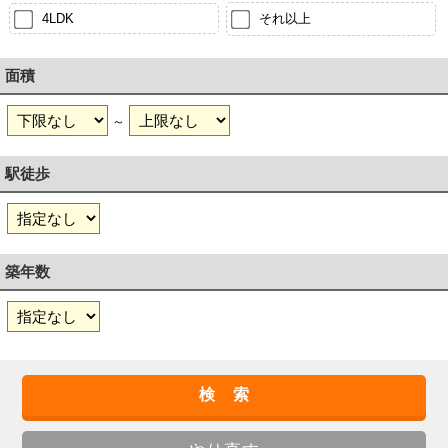
4LDK
それ以上
面積
～
駅徒歩
築年数