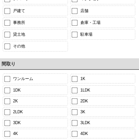
戸建て
店舗
事務所
倉庫・工場
貸土地
駐車場
その他
間取り
ワンルーム
1K
1DK
1LDK
2K
2DK
2LDK
3K
3DK
3LDK
4K
4DK