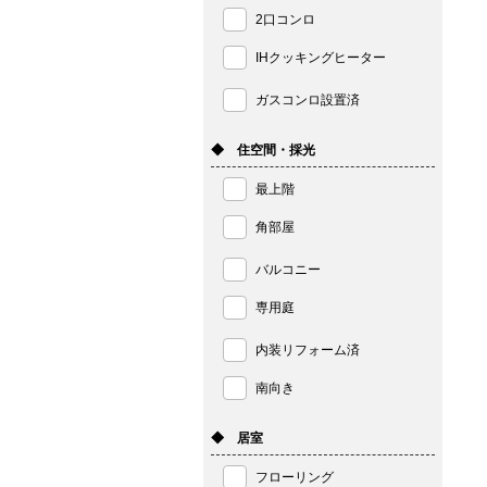
2口コンロ
IHクッキングヒーター
ガスコンロ設置済
◆ 住空間・採光
最上階
角部屋
バルコニー
専用庭
内装リフォーム済
南向き
◆ 居室
フローリング