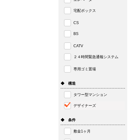
宅配ボックス
CS
BS
CATV
２４時間緊急通報システム
専用ゴミ置場
◆ 構造
タワー型マンション
デザイナーズ
◆ 条件
敷金1ヶ月