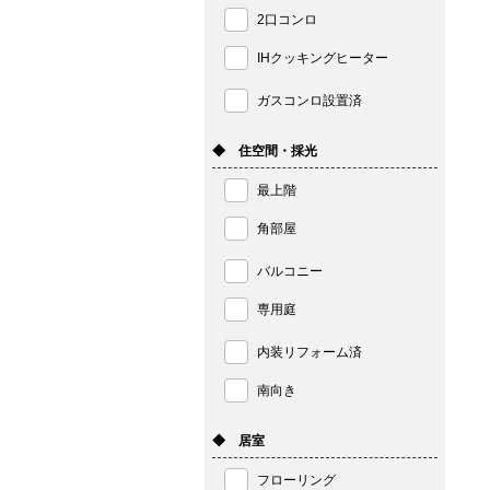
2口コンロ
IHクッキングヒーター
ガスコンロ設置済
◆ 住空間・採光
最上階
角部屋
バルコニー
専用庭
内装リフォーム済
南向き
◆ 居室
フローリング