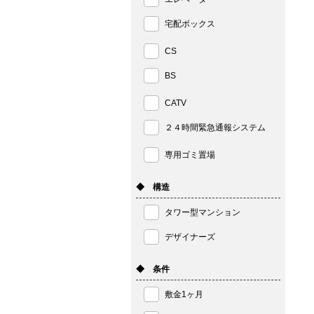
宅配ボックス
CS
BS
CATV
２４時間緊急通報システム
専用ゴミ置場
◆ 構造
タワー型マンション
デザイナーズ
◆ 条件
敷金1ヶ月