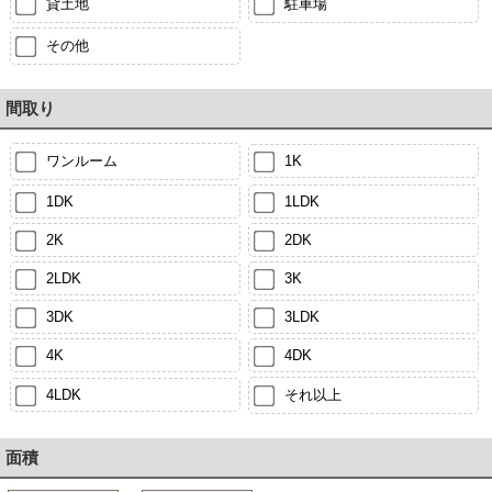
貸土地
駐車場
その他
間取り
ワンルーム
1K
1DK
1LDK
2K
2DK
2LDK
3K
3DK
3LDK
4K
4DK
4LDK
それ以上
面積