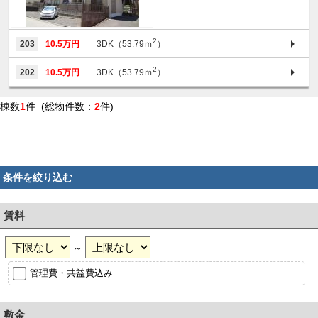
2
203
10.5万円
3DK（53.79ｍ
）
2
202
10.5万円
3DK（53.79ｍ
）
棟数
1
件 (総物件数：
2
件)
条件を絞り込む
賃料
～
管理費・共益費込み
敷金