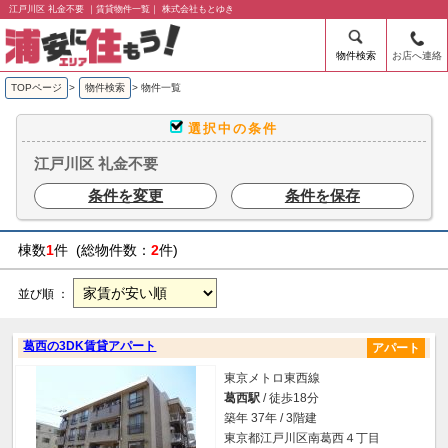
江戸川区 礼金不要 ｜賃貸物件一覧｜ 株式会社もとゆき
物件検索
お店へ連絡
TOPページ
>
物件検索
>
物件一覧
選択中の条件
江戸川区 礼金不要
条件を変更
条件を保存
棟数
1
件 (総物件数：
2
件)
並び順 ：
葛西の3DK賃貸アパート
アパート
東京メトロ東西線
葛西駅
/ 徒歩18分
築年 37年 / 3階建
東京都江戸川区南葛西４丁目