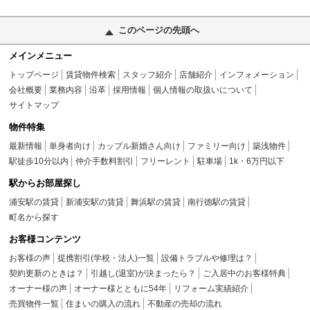
このページの先頭へ
メインメニュー
トップページ
賃貸物件検索
スタッフ紹介
店舗紹介
インフォメーション
会社概要
業務内容
沿革
採用情報
個人情報の取扱いについて
サイトマップ
物件特集
最新情報
単身者向け
カップル新婚さん向け
ファミリー向け
築浅物件
駅徒歩10分以内
仲介手数料割引
フリーレント
駐車場
1k・6万円以下
駅からお部屋探し
浦安駅の賃貸
新浦安駅の賃貸
舞浜駅の賃貸
南行徳駅の賃貸
町名から探す
お客様コンテンツ
お客様の声
提携割引(学校・法人)一覧
設備トラブルや修理は？
契約更新のときは？
引越し(退室)が決まったら？
ご入居中のお客様特典
オーナー様の声
オーナー様とともに54年
リフォーム実績紹介
売買物件一覧
住まいの購入の流れ
不動産の売却の流れ