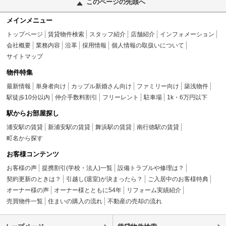
このページの先頭へ
メインメニュー
トップページ
賃貸物件検索
スタッフ紹介
店舗紹介
インフォメーション
会社概要
業務内容
沿革
採用情報
個人情報の取扱いについて
サイトマップ
物件特集
最新情報
単身者向け
カップル新婚さん向け
ファミリー向け
築浅物件
駅徒歩10分以内
仲介手数料割引
フリーレント
駐車場
1k・6万円以下
駅からお部屋探し
浦安駅の賃貸
新浦安駅の賃貸
舞浜駅の賃貸
南行徳駅の賃貸
町名から探す
お客様コンテンツ
お客様の声
提携割引(学校・法人)一覧
設備トラブルや修理は？
契約更新のときは？
引越し(退室)が決まったら？
ご入居中のお客様特典
オーナー様の声
オーナー様とともに54年
リフォーム実績紹介
売買物件一覧
住まいの購入の流れ
不動産の売却の流れ