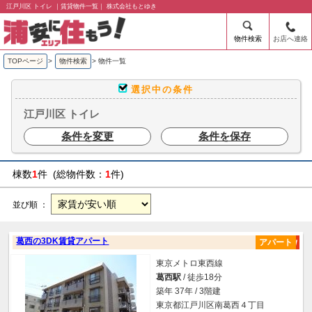
江戸川区 トイレ ｜賃貸物件一覧｜ 株式会社もとゆき
物件検索
お店へ連絡
TOPページ
>
物件検索
>
物件一覧
選択中の条件
江戸川区 トイレ
条件を変更
条件を保存
棟数
1
件 (総物件数：
1
件)
並び順 ：
葛西の3DK賃貸アパート
アパート
東京メトロ東西線
葛西駅
/ 徒歩18分
築年 37年 / 3階建
東京都江戸川区南葛西４丁目