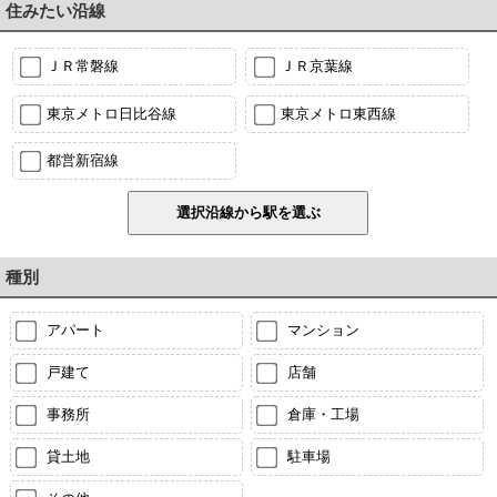
住みたい沿線
ＪＲ常磐線
ＪＲ京葉線
東京メトロ日比谷線
東京メトロ東西線
都営新宿線
種別
アパート
マンション
戸建て
店舗
事務所
倉庫・工場
貸土地
駐車場