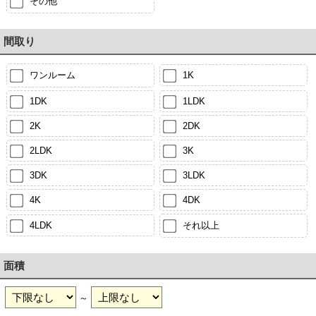
その他
間取り
ワンルーム
1K
1DK
1LDK
2K
2DK
2LDK
3K
3DK
3LDK
4K
4DK
4LDK
それ以上
面積
～