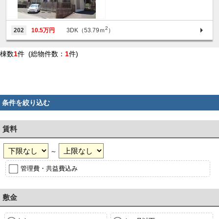
2
202
10.5万円
3DK（53.79ｍ
）
棟数
1
件 (総物件数：
1
件)
条件を絞り込む
賃料
～
管理費・共益費込み
敷金