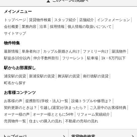
このページの先頭へ
メインメニュー
トップページ
賃貸物件検索
スタッフ紹介
店舗紹介
インフォメーション
会社概要
業務内容
沿革
採用情報
個人情報の取扱いについて
サイトマップ
物件特集
最新情報
単身者向け
カップル新婚さん向け
ファミリー向け
築浅物件
駅徒歩10分以内
仲介手数料割引
フリーレント
駐車場
1k・6万円以下
駅からお部屋探し
浦安駅の賃貸
新浦安駅の賃貸
舞浜駅の賃貸
南行徳駅の賃貸
町名から探す
お客様コンテンツ
お客様の声
提携割引(学校・法人)一覧
設備トラブルや修理は？
契約更新のときは？
引越し(退室)が決まったら？
ご入居中のお客様特典
オーナー様の声
オーナー様とともに54年
リフォーム実績紹介
売買物件一覧
住まいの購入の流れ
不動産の売却の流れ
トップページ
賃貸物件検索