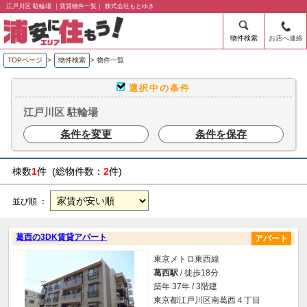
江戸川区 駐輪場 ｜賃貸物件一覧｜ 株式会社もとゆき
物件検索
お店へ連絡
TOPページ
>
物件検索
>
物件一覧
選択中の条件
江戸川区 駐輪場
条件を変更
条件を保存
棟数
1
件 (総物件数：
2
件)
並び順 ：
葛西の3DK賃貸アパート
アパート
東京メトロ東西線
葛西駅
/ 徒歩18分
築年 37年 / 3階建
東京都江戸川区南葛西４丁目