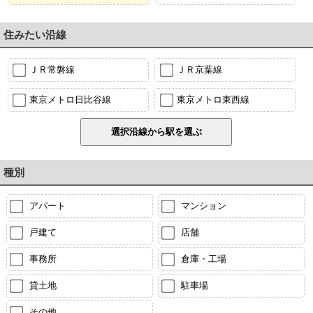
住みたい沿線
ＪＲ常磐線
ＪＲ京葉線
東京メトロ日比谷線
東京メトロ東西線
種別
アパート
マンション
戸建て
店舗
事務所
倉庫・工場
貸土地
駐車場
その他