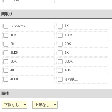
間取り
ワンルーム
1K
1DK
1LDK
2K
2DK
2LDK
3K
3DK
3LDK
4K
4DK
4LDK
それ以上
面積
～