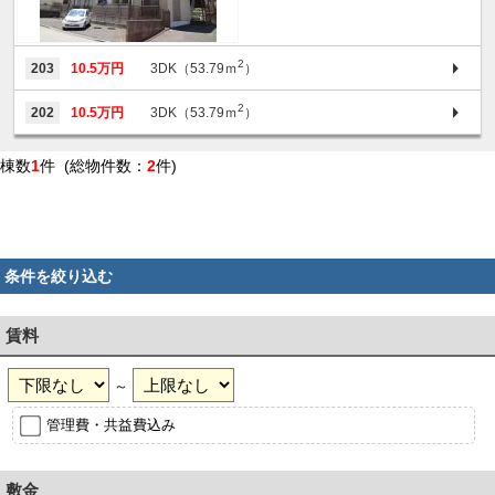
2
203
10.5万円
3DK（53.79ｍ
）
2
202
10.5万円
3DK（53.79ｍ
）
棟数
1
件 (総物件数：
2
件)
条件を絞り込む
賃料
～
管理費・共益費込み
敷金