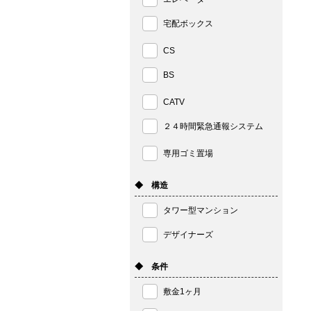
宅配ボックス
CS
BS
CATV
２４時間緊急通報システム
専用ゴミ置場
◆ 構造
タワー型マンション
デザイナーズ
◆ 条件
敷金1ヶ月