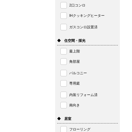
2口コンロ
IHクッキングヒーター
ガスコンロ設置済
◆ 住空間・採光
最上階
角部屋
バルコニー
専用庭
内装リフォーム済
南向き
◆ 居室
フローリング