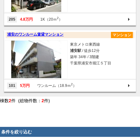
2
205
4.8万円
1K（20ｍ
）
浦安のワンルーム賃貸マンション
マンション
東京メトロ東西線
浦安駅
/ 徒歩12分
築年 34年 / 3階建
千葉県浦安市堀江５丁目
2
101
5万円
ワンルーム（18.9ｍ
）
棟数
2
件 (総物件数：
2
件)
条件を絞り込む