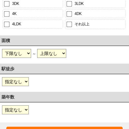
3DK
3LDK
4K
4DK
4LDK
それ以上
面積
～
駅徒歩
築年数