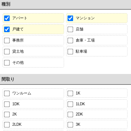
種別
アパート
マンション
戸建て
店舗
事務所
倉庫・工場
貸土地
駐車場
その他
間取り
ワンルーム
1K
1DK
1LDK
2K
2DK
2LDK
3K