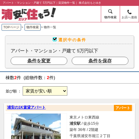
アパート・マンション・戸建て 5万円以下｜賃貸物件一覧｜ 株式会社もとゆき
物件検索
お店へ連絡
TOPページ
>
物件検索
>
物件一覧
選択中の条件
アパート・マンション・戸建て 5万円以下
条件を変更
条件を保存
棟数
2
件 (総物件数：
2
件)
並び順 ：
浦安の1K賃貸アパート
アパート
東京メトロ東西線
浦安駅
/ 徒歩15分
築年 36年 / 2階建
千葉県浦安市堀江２丁目