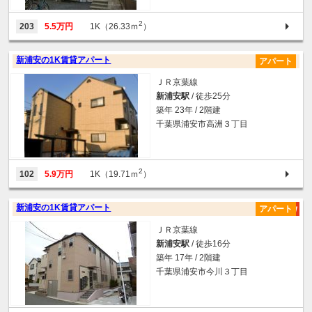
2
203
5.5万円
1K（26.33ｍ
）
新浦安の1K賃貸アパート
アパート
ＪＲ京葉線
新浦安駅
/ 徒歩25分
築年 23年 / 2階建
千葉県浦安市高洲３丁目
2
102
5.9万円
1K（19.71ｍ
）
新浦安の1K賃貸アパート
アパート
ＪＲ京葉線
新浦安駅
/ 徒歩16分
築年 17年 / 2階建
千葉県浦安市今川３丁目