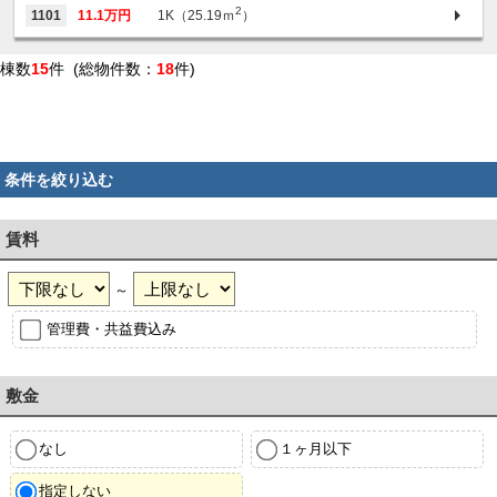
2
1101
11.1万円
1K（25.19ｍ
）
棟数
15
件 (総物件数：
18
件)
条件を絞り込む
賃料
～
管理費・共益費込み
敷金
なし
１ヶ月以下
指定しない