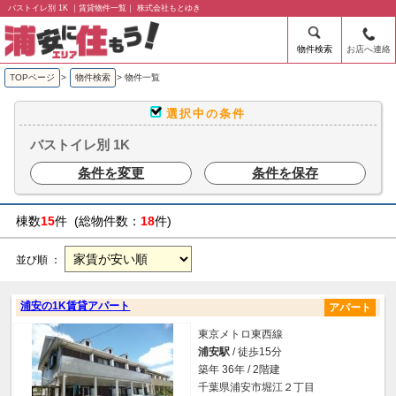
バストイレ別 1K ｜賃貸物件一覧｜ 株式会社もとゆき
物件検索
お店へ連絡
TOPページ
>
物件検索
>
物件一覧
選択中の条件
バストイレ別 1K
条件を変更
条件を保存
棟数
15
件 (総物件数：
18
件)
並び順 ：
浦安の1K賃貸アパート
アパート
東京メトロ東西線
浦安駅
/ 徒歩15分
築年 36年 / 2階建
千葉県浦安市堀江２丁目