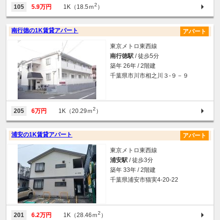
2
105
5.9万円
1K（18.5ｍ
）
南行徳の1K賃貸アパート
アパート
東京メトロ東西線
南行徳駅
/ 徒歩5分
築年 26年 / 2階建
千葉県市川市相之川３-９－９
2
205
6万円
1K（20.29ｍ
）
浦安の1K賃貸アパート
アパート
東京メトロ東西線
浦安駅
/ 徒歩3分
築年 33年 / 2階建
千葉県浦安市猫実4-20-22
2
201
6.2万円
1K（28.46ｍ
）