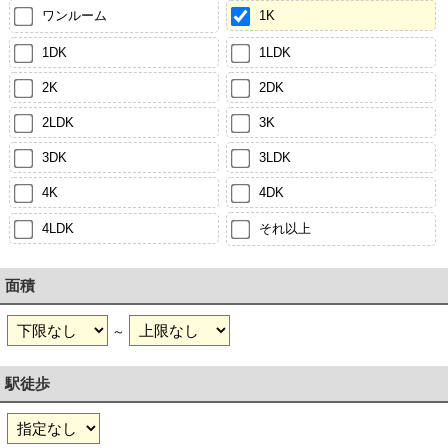
ワンルーム
1K
1DK
1LDK
2K
2DK
2LDK
3K
3DK
3LDK
4K
4DK
4LDK
それ以上
面積
～
駅徒歩