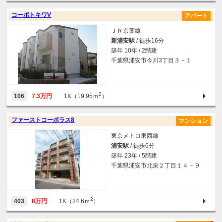
コーポトキワV
アパート
ＪＲ京葉線
新浦安駅
/ 徒歩16分
築年 10年 / 2階建
千葉県浦安市今川3丁目３－１
2
106
7.3万円
1K（19.95ｍ
）
ファーストコーポラス8
マンション
東京メトロ東西線
浦安駅
/ 徒歩6分
築年 23年 / 5階建
千葉県浦安市北栄２丁目１４－９
2
403
8万円
1K（24.6ｍ
）