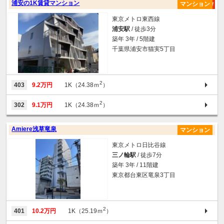
浦安の1K賃貸マンション
マンション
東京メトロ東西線
浦安駅
/ 徒歩3分
築年 3年 / 5階建
千葉県浦安市猫実5丁目
2
403
9.2万円
1K（24.38ｍ
）
2
302
9.1万円
1K（24.38ｍ
）
Amiere浅草竜泉
マンション
東京メトロ日比谷線
三ノ輪駅
/ 徒歩7分
築年 3年 / 11階建
東京都台東区竜泉3丁目
2
401
10.2万円
1K（25.19ｍ
）