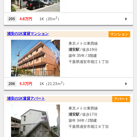
2
205
4.8万円
1K（20ｍ
）
浦安の1K賃貸マンション
マンション
東京メトロ東西線
浦安駅
/ 徒歩19分
築年 35年 / 3階建
千葉県浦安市堀江１丁目
2
206
5.3万円
1K（21.23ｍ
）
浦安の1K賃貸アパート
アパート
東京メトロ東西線
浦安駅
/ 徒歩17分
築年 34年 / 2階建
千葉県浦安市堀江６丁目