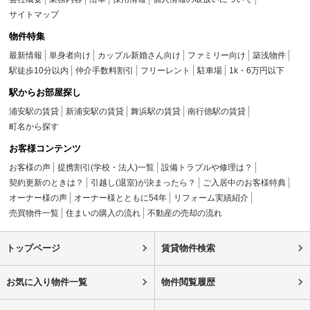
サイトマップ
物件特集
最新情報
単身者向け
カップル新婚さん向け
ファミリー向け
築浅物件
駅徒歩10分以内
仲介手数料割引
フリーレント
駐車場
1k・6万円以下
駅からお部屋探し
浦安駅の賃貸
新浦安駅の賃貸
舞浜駅の賃貸
南行徳駅の賃貸
町名から探す
お客様コンテンツ
お客様の声
提携割引(学校・法人)一覧
設備トラブルや修理は？
契約更新のときは？
引越し(退室)が決まったら？
ご入居中のお客様特典
オーナー様の声
オーナー様とともに54年
リフォーム実績紹介
売買物件一覧
住まいの購入の流れ
不動産の売却の流れ
トップページ
賃貸物件検索
お気に入り物件一覧
物件閲覧履歴