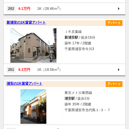
2
202
6.1万円
1K（28.46ｍ
）
新浦安の1K賃貸アパート
アパート
ＪＲ京葉線
新浦安駅
/ 徒歩16分
築年 17年 / 2階建
千葉県浦安市今川3
2
201
6.3万円
1K（19.58ｍ
）
浦安の1K賃貸アパート
アパート
東京メトロ東西線
浦安駅
/ 徒歩2分
築年 35年 / 2階建
千葉県浦安市当代島１-３－７