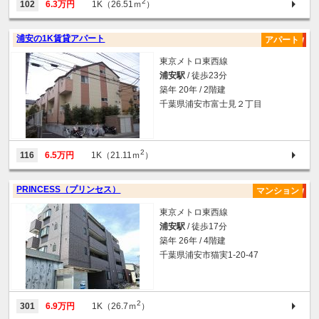
2
102
6.3万円
1K（26.51ｍ
）
浦安の1K賃貸アパート
アパート
東京メトロ東西線
浦安駅
/ 徒歩23分
築年 20年 / 2階建
千葉県浦安市富士見２丁目
2
116
6.5万円
1K（21.11ｍ
）
PRINCESS（プリンセス）
マンション
東京メトロ東西線
浦安駅
/ 徒歩17分
築年 26年 / 4階建
千葉県浦安市猫実1-20-47
2
301
6.9万円
1K（26.7ｍ
）