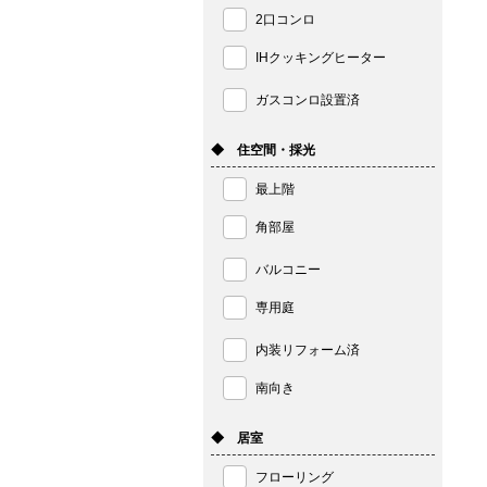
2口コンロ
IHクッキングヒーター
ガスコンロ設置済
◆ 住空間・採光
最上階
角部屋
バルコニー
専用庭
内装リフォーム済
南向き
◆ 居室
フローリング