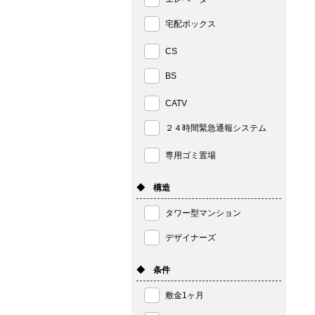
宅配ボックス
CS
BS
CATV
２４時間緊急通報システム
専用ゴミ置場
◆ 構造
タワー型マンション
デザイナーズ
◆ 条件
敷金1ヶ月