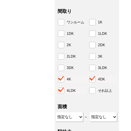
間取り
ワンルーム
1K
1DK
1LDK
2K
2DK
2LDK
3K
3DK
3LDK
4K
4DK
4LDK
それ以上
面積
～