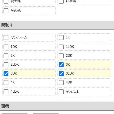
貸土地
駐車場
その他
間取り
ワンルーム
1K
1DK
1LDK
2K
2DK
2LDK
3K
3DK
3LDK
4K
4DK
4LDK
それ以上
面積