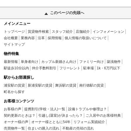
このページの先頭へ
メインメニュー
トップページ
賃貸物件検索
スタッフ紹介
店舗紹介
インフォメーション
会社概要
業務内容
沿革
採用情報
個人情報の取扱いについて
サイトマップ
物件特集
最新情報
単身者向け
カップル新婚さん向け
ファミリー向け
築浅物件
駅徒歩10分以内
仲介手数料割引
フリーレント
駐車場
1k・6万円以下
駅からお部屋探し
浦安駅の賃貸
新浦安駅の賃貸
舞浜駅の賃貸
南行徳駅の賃貸
町名から探す
お客様コンテンツ
お客様の声
提携割引(学校・法人)一覧
設備トラブルや修理は？
契約更新のときは？
引越し(退室)が決まったら？
ご入居中のお客様特典
オーナー様の声
オーナー様とともに54年
リフォーム実績紹介
売買物件一覧
住まいの購入の流れ
不動産の売却の流れ