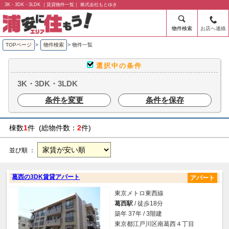
3K・3DK・3LDK ｜賃貸物件一覧｜ 株式会社もとゆき
物件検索
お店へ連絡
TOPページ
>
物件検索
>
物件一覧
選択中の条件
3K・3DK・3LDK
条件を変更
条件を保存
棟数
1
件 (総物件数：
2
件)
並び順 ：
葛西の3DK賃貸アパート
アパート
東京メトロ東西線
葛西駅
/ 徒歩18分
築年 37年 / 3階建
東京都江戸川区南葛西４丁目