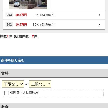
2
203
10.5万円
3DK（53.79ｍ
）
2
202
10.5万円
3DK（53.79ｍ
）
棟数
1
件 (総物件数：
2
件)
条件を絞り込む
賃料
～
管理費・共益費込み
敷金