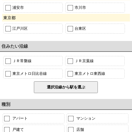
浦安市
市川市
東京都
江戸川区
台東区
住みたい沿線
ＪＲ常磐線
ＪＲ京葉線
東京メトロ日比谷線
東京メトロ東西線
種別
アパート
マンション
戸建て
店舗