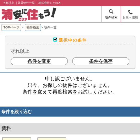
それ以上 ｜賃貸物件一覧｜ 株式会社もとゆき
物件検索
お店へ連絡
TOPページ
>
物件検索
>
物件一覧
選択中の条件
それ以上
条件を変更
条件を保存
申し訳ございません。
只今、お探しの物件はございません。
条件を変えて再度検索をお試しください。
条件を絞り込む
賃料