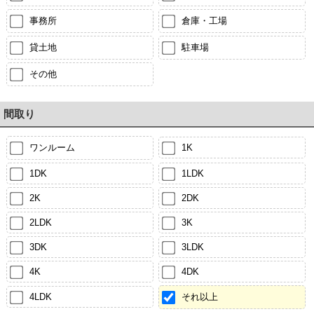
事務所
倉庫・工場
貸土地
駐車場
その他
間取り
ワンルーム
1K
1DK
1LDK
2K
2DK
2LDK
3K
3DK
3LDK
4K
4DK
4LDK
それ以上