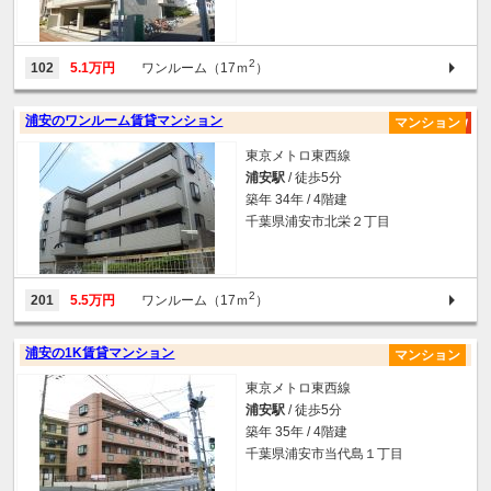
2
102
5.1万円
ワンルーム（17ｍ
）
浦安のワンルーム賃貸マンション
マンション
東京メトロ東西線
浦安駅
/ 徒歩5分
築年 34年 / 4階建
千葉県浦安市北栄２丁目
2
201
5.5万円
ワンルーム（17ｍ
）
浦安の1K賃貸マンション
マンション
東京メトロ東西線
浦安駅
/ 徒歩5分
築年 35年 / 4階建
千葉県浦安市当代島１丁目