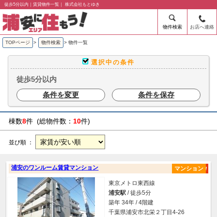
徒歩5分以内｜賃貸物件一覧｜ 株式会社もとゆき
物件検索
お店へ連絡
TOPページ
>
物件検索
>
物件一覧
選択中の条件
徒歩5分以内
条件を変更
条件を保存
棟数
8
件 (総物件数：
10
件)
並び順 ：
浦安のワンルーム賃貸マンション
マンション
東京メトロ東西線
浦安駅
/ 徒歩5分
築年 34年 / 4階建
千葉県浦安市北栄２丁目4-26