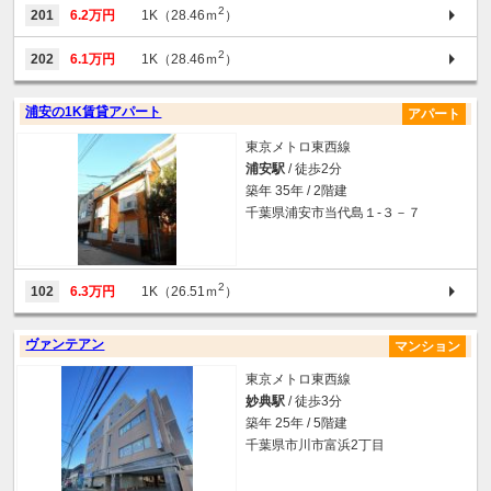
2
201
6.2万円
1K（28.46ｍ
）
2
202
6.1万円
1K（28.46ｍ
）
浦安の1K賃貸アパート
アパート
東京メトロ東西線
浦安駅
/ 徒歩2分
築年 35年 / 2階建
千葉県浦安市当代島１-３－７
2
102
6.3万円
1K（26.51ｍ
）
ヴァンテアン
マンション
東京メトロ東西線
妙典駅
/ 徒歩3分
築年 25年 / 5階建
千葉県市川市富浜2丁目