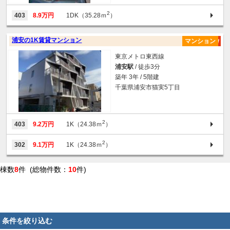
2
403
8.9万円
1DK（35.28ｍ
）
浦安の1K賃貸マンション
マンション
東京メトロ東西線
浦安駅
/ 徒歩3分
築年 3年 / 5階建
千葉県浦安市猫実5丁目
2
403
9.2万円
1K（24.38ｍ
）
2
302
9.1万円
1K（24.38ｍ
）
棟数
8
件 (総物件数：
10
件)
条件を絞り込む