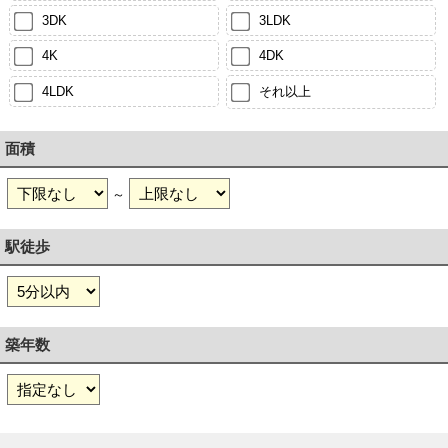
3DK
3LDK
4K
4DK
4LDK
それ以上
面積
～
駅徒歩
築年数