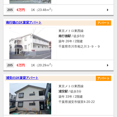
2
205
6万円
1K（23.48ｍ
）
南行徳の1K賃貸アパート
アパート
東京メトロ東西線
南行徳駅
/ 徒歩5分
築年 26年 / 2階建
千葉県市川市相之川３-９－９
2
205
6万円
1K（20.29ｍ
）
浦安の1K賃貸アパート
アパート
東京メトロ東西線
浦安駅
/ 徒歩3分
築年 33年 / 2階建
千葉県浦安市猫実4-20-22