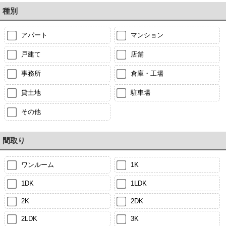
種別
アパート
マンション
戸建て
店舗
事務所
倉庫・工場
貸土地
駐車場
その他
間取り
ワンルーム
1K
1DK
1LDK
2K
2DK
2LDK
3K