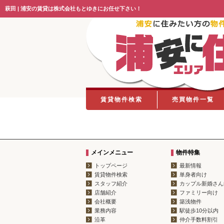
萩田 | 浦安の賃貸は株式会社もとゆきにお任せ下さい！
賃貸物件検索
売買物件一覧
メインメニュー
物件特集
トップページ
最新情報
賃貸物件検索
単身者向け
スタッフ紹介
カップル新婚さん
店舗紹介
ファミリー向け
会社概要
築浅物件
業務内容
駅徒歩10分以内
沿革
仲介手数料割引