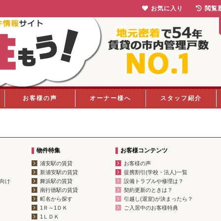
お気に入り
閲覧
お客様の声
オーナー様へ
スタッフ紹介
物件特集
お客様コンテンツ
浦安駅の賃貸
お客様の声
新浦安駅の賃貸
提携割引(学校・法人)一覧
向け
舞浜駅の賃貸
設備トラブルや修理は？
南行徳駅の賃貸
契約更新のときは？
町名から探す
引越し(退室)が決まったら？
1Ｒ～1ＤＫ
ご入居中のお客様特典
1ＬＤＫ