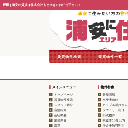
坂田 | 浦安の賃貸は株式会社もとゆきにお任せ下さい！
賃貸物件検索
売買物件一覧
メインメニュー
物件特集
トップページ
最新情報
賃貸物件検索
単身者向け
スタッフ紹介
カップル新婚さん
店舗紹介
ファミリー向け
会社概要
築浅物件
業務内容
駅徒歩10分以内
沿革
仲介手数料割引