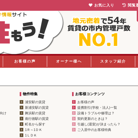
お気に入り
閲覧
お客様の声
オーナー様へ
スタッフ紹介
物件特集
お客様コンテンツ
浦安駅の賃貸
お客様の声
新浦安駅の賃貸
提携割引(学校・法人)一覧
向け
舞浜駅の賃貸
設備トラブルや修理は？
南行徳駅の賃貸
契約更新のときは？
町名から探す
引越し(退室)が決まったら？
1Ｒ～1ＤＫ
ご入居中のお客様特典
1ＬＤＫ