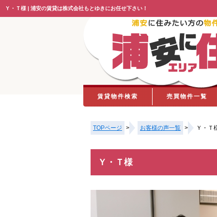
Ｙ・Ｔ様 | 浦安の賃貸は株式会社もとゆきにお任せ下さい！
賃貸物件検索
売買物件一覧
TOPページ
>
お客様の声一覧
>
Ｙ・Ｔ
Ｙ・Ｔ様