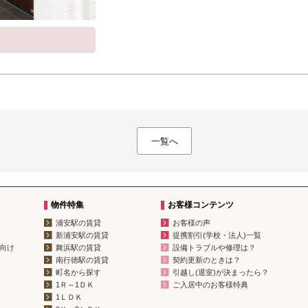
一覧へ
物件特集
お客様コンテンツ
浦安駅の賃貸
お客様の声
新浦安駅の賃貸
提携割引(学校・法人)一覧
向け
舞浜駅の賃貸
設備トラブルや修理は？
南行徳駅の賃貸
契約更新のときは？
町名から探す
引越し(退室)が決まったら？
1Ｒ～1ＤＫ
ご入居中のお客様特典
1ＬＤＫ