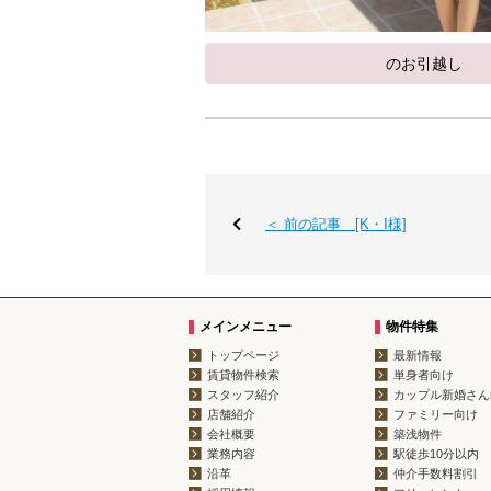
のお引越し
＜ 前の記事 [K・I様]
メインメニュー
物件特集
トップページ
最新情報
賃貸物件検索
単身者向け
スタッフ紹介
カップル新婚さん
店舗紹介
ファミリー向け
会社概要
築浅物件
業務内容
駅徒歩10分以内
沿革
仲介手数料割引