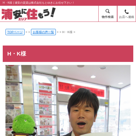
H・K様 | 浦安の賃貸は株式会社もとゆきにお任せ下さい！
物件検索
お店へ連絡
TOPページ
>
お客様の声一覧
>
H・K様
H・K様