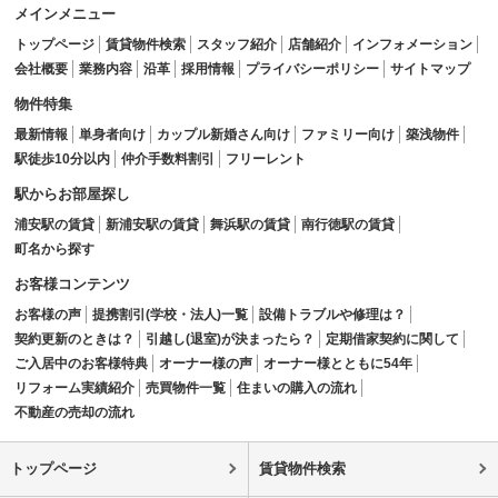
メインメニュー
トップページ
賃貸物件検索
スタッフ紹介
店舗紹介
インフォメーション
会社概要
業務内容
沿革
採用情報
プライバシーポリシー
サイトマップ
物件特集
最新情報
単身者向け
カップル新婚さん向け
ファミリー向け
築浅物件
駅徒歩10分以内
仲介手数料割引
フリーレント
駅からお部屋探し
浦安駅の賃貸
新浦安駅の賃貸
舞浜駅の賃貸
南行徳駅の賃貸
町名から探す
お客様コンテンツ
お客様の声
提携割引(学校・法人)一覧
設備トラブルや修理は？
契約更新のときは？
引越し(退室)が決まったら？
定期借家契約に関して
ご入居中のお客様特典
オーナー様の声
オーナー様とともに54年
リフォーム実績紹介
売買物件一覧
住まいの購入の流れ
不動産の売却の流れ
トップページ
賃貸物件検索