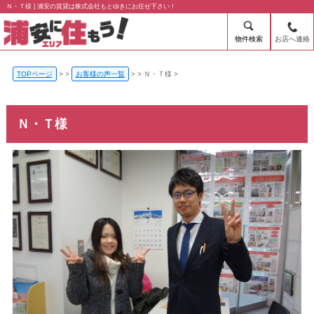
Ｎ・Ｔ様 | 浦安の賃貸は株式会社もとゆきにお任せ下さい！
物件検索
お店へ連絡
TOPページ
>
お客様の声一覧
>
Ｎ・Ｔ様
Ｎ・Ｔ様